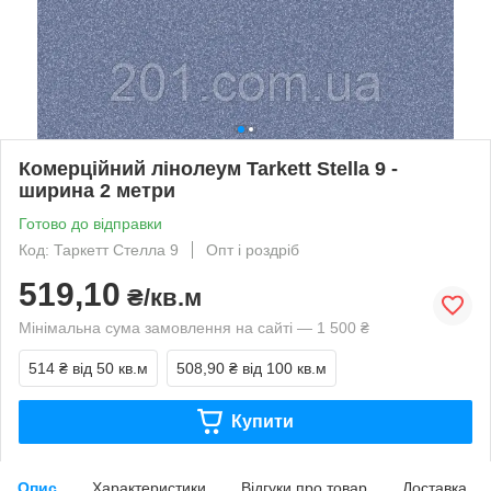
Комерційний лінолеум Tarkett Stella 9 -
ширина 2 метри
Готово до відправки
Код: Таркетт Стелла 9
Опт і роздріб
519,10
₴/кв.м
Мінімальна сума замовлення на сайті — 1 500 ₴
514 ₴
від 50 кв.м
508,90 ₴
від 100 кв.м
Купити
Опис
Характеристики
Відгуки про товар
Доставка