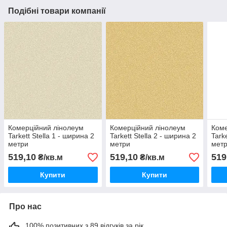
Подібні товари компанії
Комерційний лінолеум
Комерційний лінолеум
Коме
Tarkett Stella 1 - ширина 2
Tarkett Stella 2 - ширина 2
Tark
метри
метри
мет
519,10
519,10
519
₴/кв.м
₴/кв.м
Купити
Купити
Про нас
100% позитивних з 89 відгуків за рік