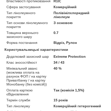
Властивості протиковзання
R10;
Сфера застосування
Комерційний
Тип лінолеумного
Полівінілхлоридний
покриття
лінолеум
Тип основи лінолеумного
З основою
покриття
Товщина верхнього
0.7
захисного шару
Форма постачання
Відріз, Рулон
Користувальницькі характеристики
Додатковий захисний шар
Extreme Protection
Клас зносостійкост
34 / 43
Мінімальний аванс
40 %
(можлива оплата на
рахунок ФОП / на картку
Приватбанку / на картку
Монобанку (без комісій))
Оплата карткою
Так (комісія 1,5%)
єВідновлення
Термін служби
15 років
Тип лінолеуму
Комерційний гетерогенний