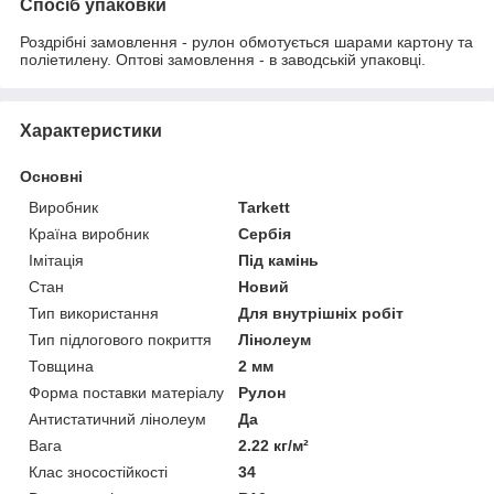
Спосіб упаковки
Роздрібні замовлення - рулон обмотується шарами картону та
поліетилену. Оптові замовлення - в заводській упаковці.
Характеристики
Основні
Виробник
Tarkett
Країна виробник
Сербія
Імітація
Під камінь
Стан
Новий
Тип використання
Для внутрішніх робіт
Тип підлогового покриття
Лінолеум
Товщина
2 мм
Форма поставки матеріалу
Рулон
Антистатичний лінолеум
Да
Вага
2.22 кг/м²
Клас зносостійкості
34