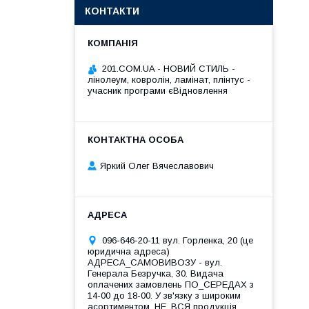
КОНТАКТИ
201.COM.UA - НОВИЙ СТИЛЬ -
лінолеум, ковролін, ламінат, плінтус -
учасник програми єВідновлення
Яркий Олег Вячеславович
096-646-20-11 вул. Горленка, 20 (це
юридична адреса)
АДРЕСА_САМОВИВОЗУ - вул.
Генерала Безручка, 30. Видача
оплачених замовлень ПО_СЕРЕДАХ з
14-00 до 18-00. У зв'язку з широким
асортиментом, НЕ_ВСЯ продукція