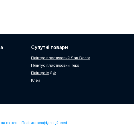
ка
Супутні товари
Плінтус пластиковий San Decor
Плінтус пластиковий Теко
Плінтус МДФ
Клей
 на контент
|
Політика конфіденційності