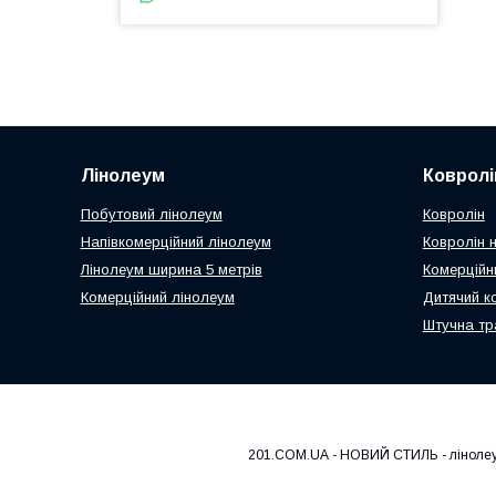
Лінолеум
Ковролі
Побутовий лінолеум
Ковролін
Напівкомерційний лінолеум
Ковролін н
Лінолеум ширина 5 метрів
Комерційн
Комерційний лінолеум
Дитячий к
Штучна тр