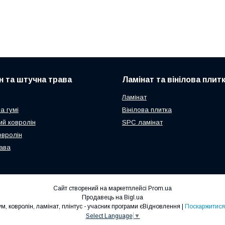
н та штучна трава
Ламінат та вінілова плит
Ламінат
а гумі
Вінілова плитка
ий ковролін
SPC ламінат
овролін
ава
Сайт створений на маркетплейсі
Prom.ua
Продавець на Bigl.ua
201.COM.UA - НОВИЙ СТИЛЬ - лінолеум, ковролін, ламінат, плінтус - учасник програми єВідновлення |
Поскаржитися
Select Language
▼