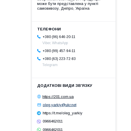
може бути представлена у пункті
самовивозу, Дніпро, Україна
+380 (96) 646-20-11
Viber, WhatsApp
+380 (99) 457-94-11
+380 (63) 223-72-83
Telegram
https://201.com.ua
oleg.yarkiy@ukr.net
https://t.me/oleg_yarkiy
0966462011
0966462011