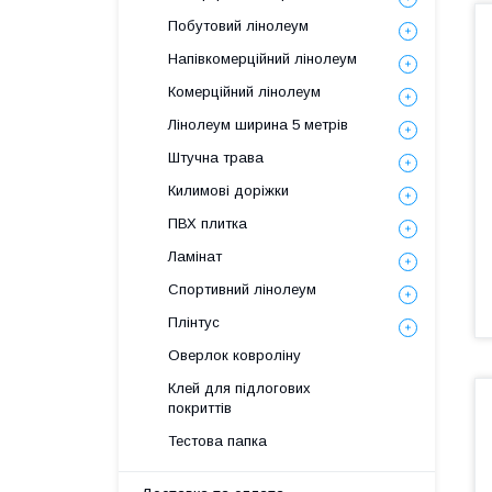
Побутовий лінолеум
Напівкомерційний лінолеум
Комерційний лінолеум
Лінолеум ширина 5 метрів
Штучна трава
Килимові доріжки
ПВХ плитка
Ламінат
Спортивний лінолеум
Плінтус
Оверлок ковроліну
Клей для підлогових
покриттів
Тестова папка