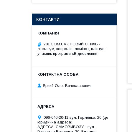
КОНТАКТИ
201.COM.UA - НОВИЙ СТИЛЬ -
лінолеум, ковролін, ламінат, плінтус -
учасник програми єВідновлення
Яркий Олег Вячеславович
096-646-20-11 вул. Горленка, 20 (це
юридична адреса)
АДРЕСА_САМОВИВОЗУ - вул.
Генерала Безручка, 30. Видача