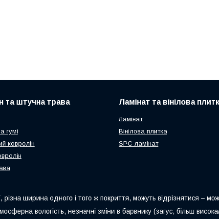
н та штучна трава
Ламінат та вінілова плит
Ламінат
а гумі
Вінілова плитка
ий ковролін
SPC ламінат
овролін
ава
, різна ширина одного і того ж покриття, можуть відрізнятися – можли
мосферна вологість, незначні зміни в барвнику (загус, більш висо