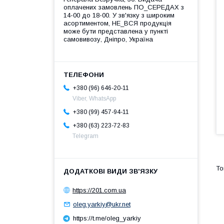
оплачених замовлень ПО_СЕРЕДАХ з
14-00 до 18-00. У зв'язку з широким
асортиментом, НЕ_ВСЯ продукція
може бути представлена у пункті
самовивозу, Дніпро, Україна
+380 (96) 646-20-11
Viber, WhatsApp
+380 (99) 457-94-11
+380 (63) 223-72-83
Telegram
https://201.com.ua
oleg.yarkiy@ukr.net
https://t.me/oleg_yarkiy