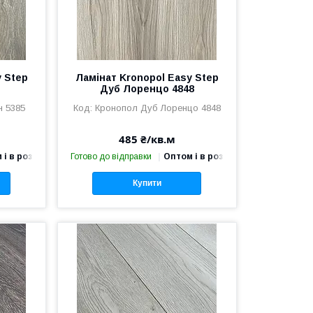
y Step
Ламінат Kronopol Easy Step
Дуб Лоренцо 4848
н 5385
Кронопол Дуб Лоренцо 4848
485 ₴/кв.м
 і в роздріб
Готово до відправки
Оптом і в роздріб
Купити