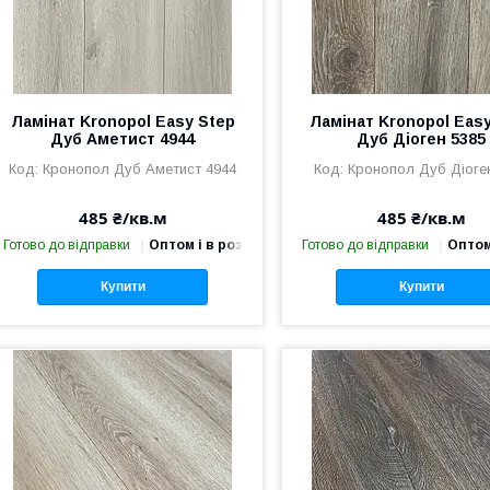
Ламінат Kronopol Easy Step
Ламінат Kronopol Eas
Дуб Аметист 4944
Дуб Діоген 5385
Кронопол Дуб Аметист 4944
Кронопол Дуб Діоге
485 ₴/кв.м
485 ₴/кв.м
Готово до відправки
Оптом і в роздріб
Готово до відправки
Оптом
Купити
Купити