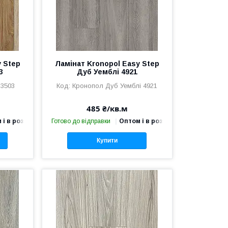
y Step
Ламінат Kronopol Easy Step
3
Дуб Уемблі 4921
 3503
Кронопол Дуб Уемблі 4921
485 ₴/кв.м
 і в роздріб
Готово до відправки
Оптом і в роздріб
Купити