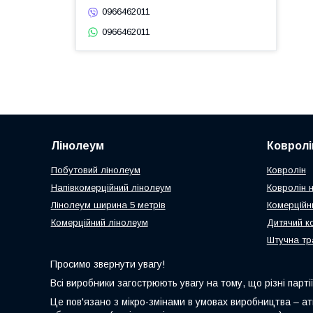
0966462011
0966462011
Лінолеум
Ковролі
Побутовий лінолеум
Ковролін
Напівкомерційний лінолеум
Ковролін н
Лінолеум ширина 5 метрів
Комерційн
Комерційний лінолеум
Дитячий к
Штучна тр
Просимо звернути увагу!
Всі виробники загострюють увагу на тому, що різні партії
Це пов'язано з мікро-змінами в умовах виробництва – ат