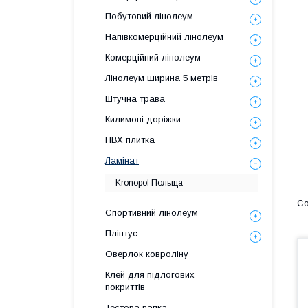
Побутовий лінолеум
Напівкомерційний лінолеум
Комерційний лінолеум
Лінолеум ширина 5 метрів
Штучна трава
Килимові доріжки
ПВХ плитка
Ламінат
Kronopol Польща
Спортивний лінолеум
Плінтус
Оверлок ковроліну
Клей для підлогових
покриттів
Тестова папка