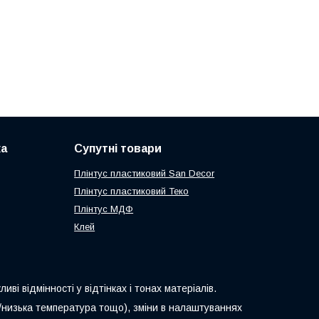
ка
Супутні товари
Плінтус пластиковий San Decor
Плінтус пластиковий Теко
Плінтус МДФ
Клей
ві відмінності у відтінках і тонах матеріалів.
ка/низька температура тощо), зміни в налаштуваннях