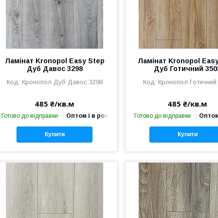
Ламінат Kronopol Easy Step
Ламінат Kronopol Eas
Дуб Давос 3298
Дуб Готичний 350
Кронопол Дуб Давос 3298
Кронопол Готичний
485 ₴/кв.м
485 ₴/кв.м
Готово до відправки
Оптом і в роздріб
Готово до відправки
Оптом
Купити
Купити