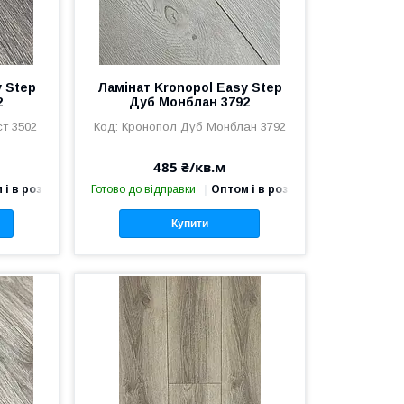
y Step
Ламінат Kronopol Easy Step
2
Дуб Монблан 3792
т 3502
Кронопол Дуб Монблан 3792
485 ₴/кв.м
 і в роздріб
Готово до відправки
Оптом і в роздріб
Купити