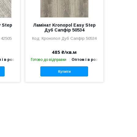
y Step
Ламінат Kronopol Easy Step
Дуб Сапфір 50534
 42505
Кронопол Дуб Сапфір 50534
485 ₴/кв.м
 і в роздріб
Готово до відправки
Оптом і в роздріб
Купити