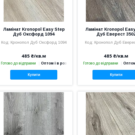
Ламінат Kronopol Easy Step
Ламінат Kronopol Eas
Дуб Оксфорд 1094
Дуб Еверест 350
Кронопол Дуб Оксфорд 1094
Кронопол Дуб Еверес
485 ₴/кв.м
485 ₴/кв.м
Готово до відправки
Оптом і в роздріб
Готово до відправки
Оптом
Купити
Купити