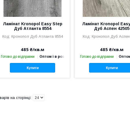
Ламінат Kronopol Easy Step
Ламінат Kronopol Eas
Дуб Атланта 8554
Дуб Аспен 42505
Кронопол Дуб Атланта 8554
Кронопол Дуб Аспен
485 ₴/кв.м
485 ₴/кв.м
Готово до відправки
Оптом і в роздріб
Готово до відправки
Оптом
Купити
Купити