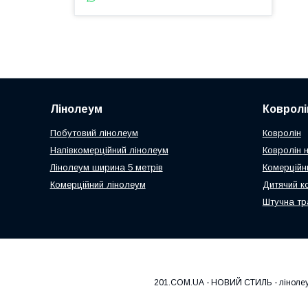
Лінолеум
Ковролі
Побутовий лінолеум
Ковролін
Напівкомерційний лінолеум
Ковролін н
Лінолеум ширина 5 метрів
Комерційн
Комерційний лінолеум
Дитячий к
Штучна тр