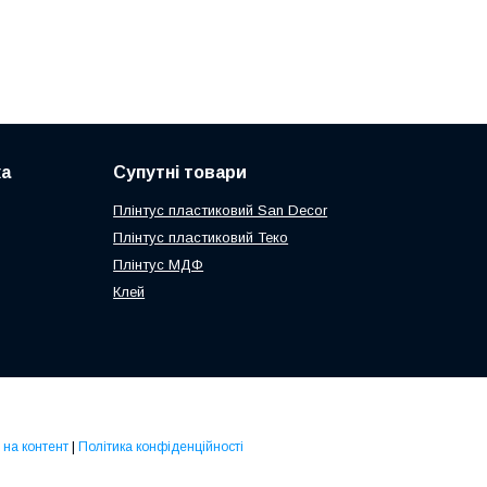
ка
Супутні товари
Плінтус пластиковий San Decor
Плінтус пластиковий Теко
Плінтус МДФ
Клей
 на контент
|
Політика конфіденційності