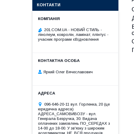
КОНТАКТИ
201.COM.UA - НОВИЙ СТИЛЬ -
лінолеум, ковролін, ламінат, плінтус -
учасник програми єВідновлення
Яркий Олег Вячеславович
096-646-20-11 вул. Горленка, 20 (це
юридична адреса)
АДРЕСА_САМОВИВОЗУ - вул.
Генерала Безручка, 30. Видача
оплачених замовлень ПО_СЕРЕДАХ з
14-00 до 18-00. У зв'язку з широким
асортиментом, НЕ_ВСЯ продукція