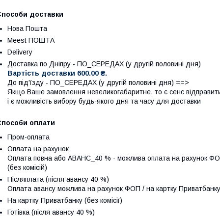
Способи доставки
Нова Пошта
Meest ПОШТА
Delivery
Дocтaвкa по Дніпру - ПО_СЕРЕДАХ (у другій половині дня)
Вартість доставки 600.00 ₴.
До під'їзду - ПО_СЕРЕДАХ (у другій половині дня) ==> 

Якщо Ваше замовлення невеликогабаритне, то є сенс відправит
і є можливість вибору будь-якого дня та часу для доставки
Способи оплати
Пром-оплата
Оплата на рахунок
Оплата повна або АВАНС_40 % - можлива оплата на рахунок ФОП 
(без комісій)
Післяплата (після авансу 40 %)
Оплата авансу можлива на рахунок ФОП / на картку Приватбанку /
На картку Приватбанку (без комісії)
Готівка (після авансу 40 %)