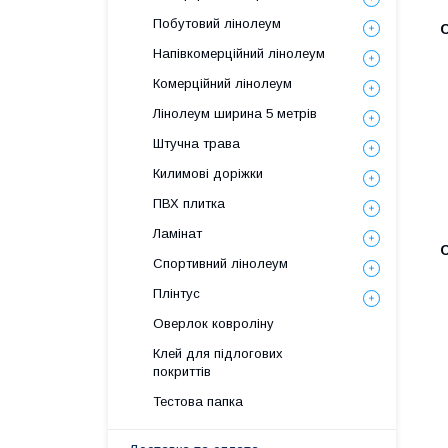
Побутовий лінолеум
Напівкомерційний лінолеум
Комерційний лінолеум
Лінолеум ширина 5 метрів
Штучна трава
Килимові доріжки
ПВХ плитка
Ламінат
Спортивний лінолеум
Плінтус
Оверлок ковроліну
Клей для підлогових
покриттів
Тестова папка