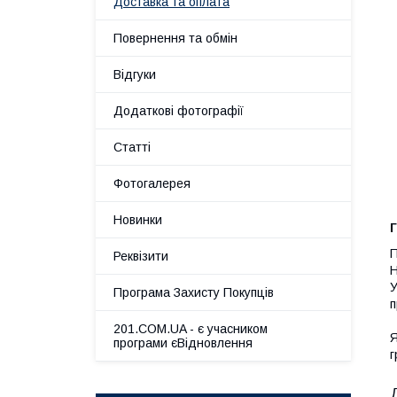
Доставка та оплата
Повернення та обмін
Відгуки
Додаткові фотографії
Статті
Фотогалерея
Новинки
Г
П
Реквізити
Н
У
Програма Захисту Покупців
п
201.COM.UA - є учасником
Я
програми єВідновлення
г