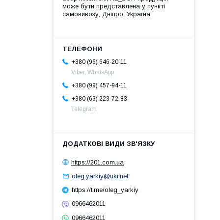
може бути представлена у пункті
самовивозу, Дніпро, Україна
+380 (96) 646-20-11
Viber, WhatsApp
+380 (99) 457-94-11
+380 (63) 223-72-83
Telegram
https://201.com.ua
oleg.yarkiy@ukr.net
https://t.me/oleg_yarkiy
0966462011
0966462011