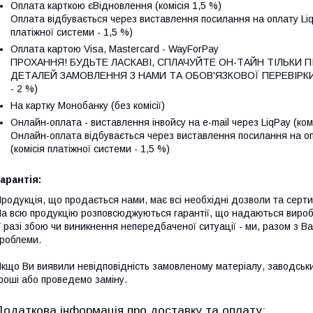
Оплата карткою єВідновлення (комісія 1,5 %)
Оплата відбувається через виставлення посилання на оплату LiqPay
платіжної системи - 1,5 %)
Оплата картою Visa, Mastercard - WayForPay
ПРОХАННЯ! БУДЬТЕ ЛАСКАВІ, СПЛАЧУЙТЕ ОН-ТАЙН ТІЛЬКИ 
ДЕТАЛЕЙ ЗАМОВЛЕННЯ З НАМИ ТА ОБОВ'ЯЗКОВОЇ ПЕРЕВІРКИ НА
- 2 %)
На картку Монобанку (без комісії)
Онлайн-оплата - виставлення інвойсу на e-mail через LiqPay (комі
Онлайн-оплата відбувається через виставлення посилання на опла
(комісія платіжної системи - 1,5 %)
арантія:
родукція, що продається нами, має всі необхідні дозволи та сертиф
а всю продукцію розповсюджуються гарантії, що надаються виро
 разі збою чи виникнення непередбаченої ситуації - ми, разом з 
роблеми.
кщо Ви виявили невідповідність замовленому матеріалу, заводськ
роші або проведемо заміну.