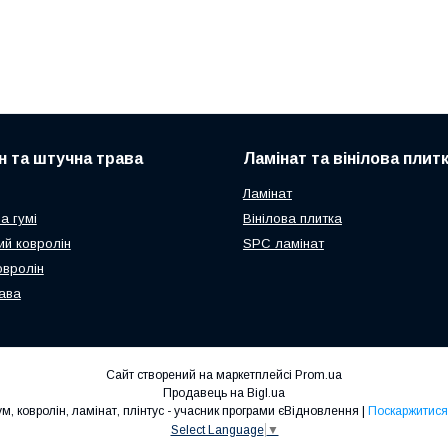
н та штучна трава
Ламінат та вінілова плит
Ламінат
а гумі
Вінілова плитка
ий ковролін
SPC ламінат
овролін
ава
Сайт створений на маркетплейсі
Prom.ua
Продавець на Bigl.ua
201.COM.UA - НОВИЙ СТИЛЬ - лінолеум, ковролін, ламінат, плінтус - учасник програми єВідновлення |
Поскаржитися
Select Language
▼