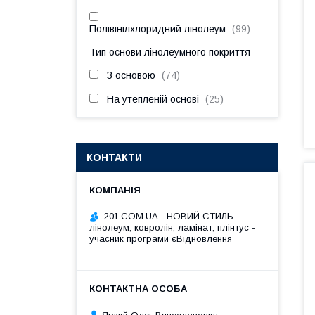
Полівінілхлоридний лінолеум
99
Тип основи лінолеумного покриття
З основою
74
На утепленій основі
25
КОНТАКТИ
201.COM.UA - НОВИЙ СТИЛЬ -
лінолеум, ковролін, ламінат, плінтус -
учасник програми єВідновлення