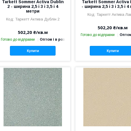
Tarkett Sommer Activa Dublin
Tarkett Sommer Activa 
2 - ширина 2,5 і 3 і 3,5 і 4
- ширина 2,5 і 3 і 3,5 і 
метри
Таркетт Актива Ла
Таркетт Актива Дублін 2
502,20 ₴/кв.м
502,20 ₴/кв.м
Готово до відправки
Оптом
Готово до відправки
Оптом і в роздріб
Купити
Купити