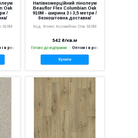
олеум
Напівкомерційний лінолеум
an Oak
Beauflor Flex Columbian Oak
ри /
910M - ширина 3 і 3,5 метри /
ка/
безкоштовна доставка/
к 910М
Флекс Коламбіан Оак 910М
542 ₴/кв.м
 і в роздріб
Готово до відправки
Оптом і в роздріб
Купити