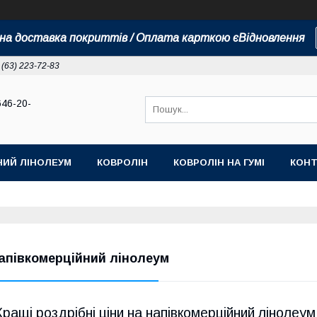
а доставка покриттів / Оплата карткою єВідновлення
 (63) 223-72-83
646-20-
НИЙ ЛІНОЛЕУМ
КОВРОЛІН
КОВРОЛІН НА ГУМІ
КОНТ
апівкомерційний лінолеум
Кращі роздрібні ціни на напівкомерційний лінолеум 