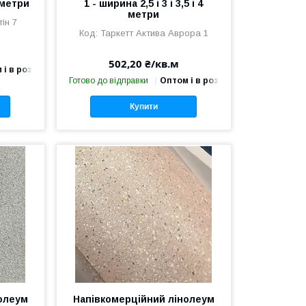
4 метри
1 - ширина 2,5 і 3 і 3,5 і 4
метри
ін 7
Таркетт Актива Аврора 1
502,20 ₴/кв.м
 і в роздріб
Готово до відправки
Оптом і в роздріб
Купити
олеум
Напівкомерційний лінолеум