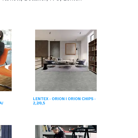
LENTEX - ORION І ORION CHIPS -
А/
2,2/0,5