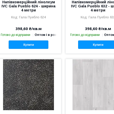
Напівкомерційний лінолеум
Напівкомерційний лін
IVC Gala Pueblo 624 - ширина
IVC Gala Pueblo 632 - 
4 метри
4 метри
Гала Пуебло 624
Гала Пуебло 63
398,60 ₴/кв.м
398,60 ₴/кв.м
Готово до відправки
Оптом і в роздріб
Готово до відправки
Оптом
Купити
Купити