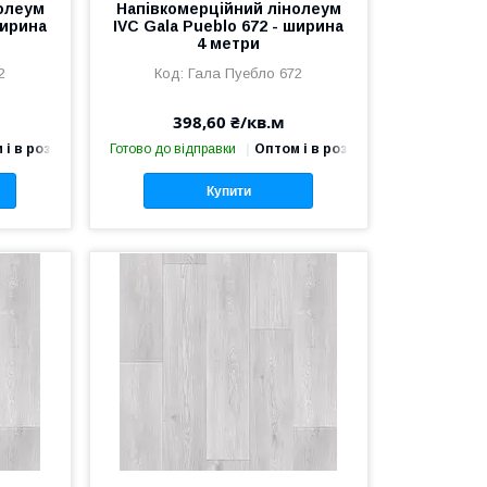
олеум
Напівкомерційний лінолеум
ширина
IVC Gala Pueblo 672 - ширина
4 метри
2
Гала Пуебло 672
398,60 ₴/кв.м
 і в роздріб
Готово до відправки
Оптом і в роздріб
Купити