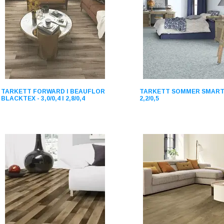
TARKETT FORWARD І BEAUFLOR
TARKETT SOMMER SMART
BLACKTEX - 3,0/0,4 І 2,8/0,4
2,2/0,5