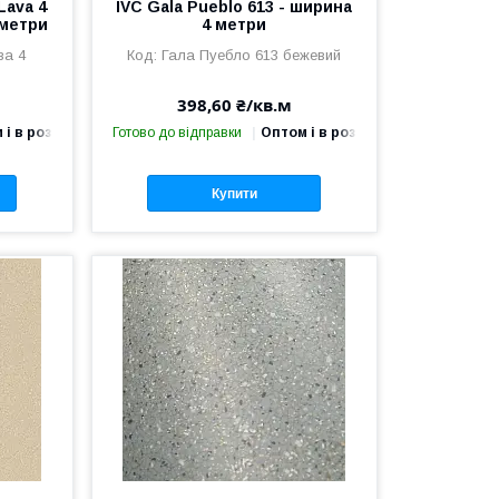
Lava 4
IVC Gala Pueblo 613 - ширина
4 метри
4 метри
ва 4
Гала Пуебло 613 бежевий
398,60 ₴/кв.м
 і в роздріб
Готово до відправки
Оптом і в роздріб
Купити