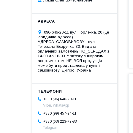
Яркий Олег Вячеславович
096-646-20-11 вул. Горленка, 20 (це
юридична адреса)
АДРЕСА_САМОВИВОЗУ - вул.
Генерала Безручка, 30. Видача
оплачених замовлень ПО_СЕРЕДАХ з
14-00 до 18-00. У зв'язку з широким
асортиментом, НЕ_ВСЯ продукція
може бути представлена у пункті
самовивозу, Дніпро, Україна
+380 (96) 646-20-11
Viber, WhatsApp
+380 (99) 457-94-11
+380 (63) 223-72-83
Telegram