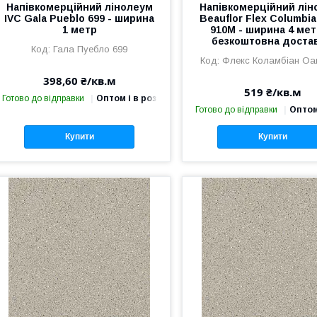
Напівкомерційний лінолеум
Напівкомерційний лін
IVC Gala Pueblo 699 - ширина
Beauflor Flex Columbi
1 метр
910M - ширина 4 мет
безкоштовна достав
Гала Пуебло 699
Флекс Коламбіан Оа
398,60 ₴/кв.м
519 ₴/кв.м
Готово до відправки
Оптом і в роздріб
Готово до відправки
Оптом
Купити
Купити