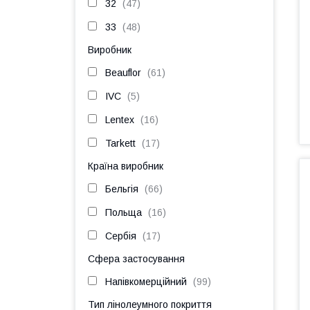
32
47
33
48
Виробник
Beauflor
61
IVC
5
Lentex
16
Tarkett
17
Країна виробник
Бельгія
66
Польща
16
Сербія
17
Сфера застосування
Напівкомерційний
99
Тип лінолеумного покриття