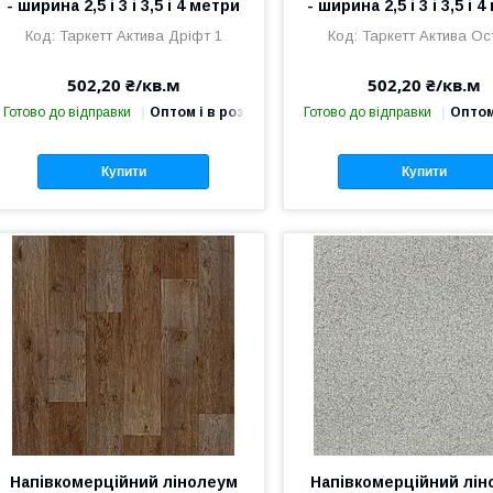
- ширина 2,5 і 3 і 3,5 і 4 метри
- ширина 2,5 і 3 і 3,5 і 
Таркетт Актива Дріфт 1
Таркетт Актива Ост
502,20 ₴/кв.м
502,20 ₴/кв.м
Готово до відправки
Оптом і в роздріб
Готово до відправки
Оптом
Купити
Купити
Напівкомерційний лінолеум
Напівкомерційний лін