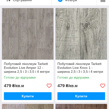
лінолеуму з додатковим захисним шаром. Практичне рішення
для будинку. Популярні в Україні дизайни в поєднанні з
доступною ціною роблять цю колекцію привабливою для
покупців, а додатковий захисний шар Extreme Protection
забезпечує стійкість покриття до всіх видів побутових
забруднень і полегшує догляд за ним.
Побутовий лінолеум Tarkett
Побутовий лінолеум Tarkett
Evolution Live Amper 12 -
Evolution Live Knox 1 -
ширина 2,5 і 3 і 3,5 і 4 метри
ширина 2,5 і 3 і 3,5 і 4 метри
Готово до відправки
Готово до відправки
479
479
₴/кв.м
₴/кв.м
Купити
Купити