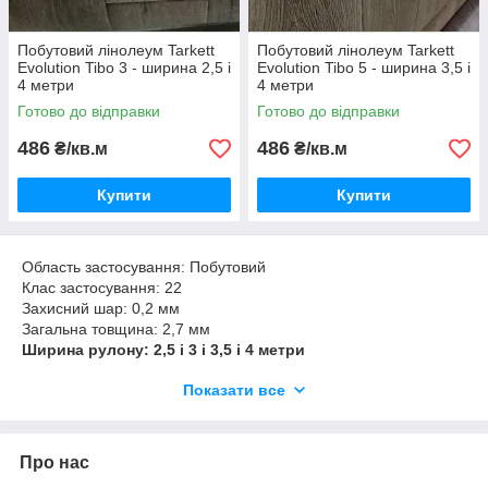
Побутовий лінолеум Tarkett
Побутовий лінолеум Tarkett
Evolution Tibo 3 - ширина 2,5 і
Evolution Tibo 5 - ширина 3,5 і
4 метри
4 метри
Готово до відправки
Готово до відправки
486
486
₴/кв.м
₴/кв.м
Купити
Купити
Область застосування: Побутовий
Клас застосування: 22
Захисний шар: 0,2 мм
Загальна товщина: 2,7 мм
Ширина рулону: 2,5 і 3 і 3,5 і 4 метри
Вага: 1,75 кг/м²
Показати все
Термін служби: 15 років
Виробник: Сербія
Evolution - доступна за ціною колекція якісного побутового
Про нас
лінолеуму з додатковим захисним шаром. Практичне рішення
для будинку. Популярні в Україні дизайни в поєднанні з