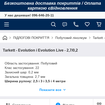
Безкоштовна доставка покриттів / Оплата
карткою єВідновлення
У нас дешевше! 096-646-20-11
ПІДЛОГОВІ ПОКРИТТЯ
Побутовий лінолеум
Tarkett 
Tarkett - Evolution і Evolution Live - 2,7/0,2
Область застосування: Побутовий
Клас застосування: 22
Захисний шар: 0,2 мм
Загальна товщина: 2,7 мм
Ширина рулону: 2,5 і 3 і 3,5 і 4 метри
Вага: 1,75 кг/м²
Показати все
Термін служби: 15 років
Виробник: Сербія
Evolution - доступна за ціною колекція якісного побутового
Сортування
0
Фільтри