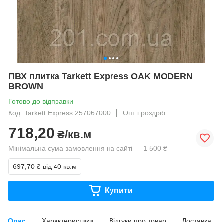
ПВХ плитка Tarkett Express OAK MODERN
BROWN
Готово до відправки
Код: Tarkett Express 257067000
Опт і роздріб
718,20
₴/кв.м
Мінімальна сума замовлення на сайті — 1 500 ₴
697,70 ₴
від 40 кв.м
Купити
Опис
Характеристики
Відгуки про товар
Доставка