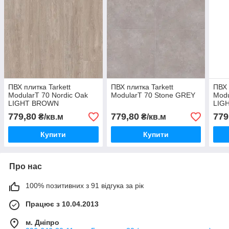
ПВХ плитка Tarkett
ПВХ плитка Tarkett
ПВХ 
ModularT 70 Nordic Oak
ModularT 70 Stone GREY
Modu
LIGHT BROWN
LIG
779,80
779,80
779
₴/кв.м
₴/кв.м
Купити
Купити
Про нас
100% позитивних з 91 відгука за рік
Працює з 10.04.2013
м. Дніпро