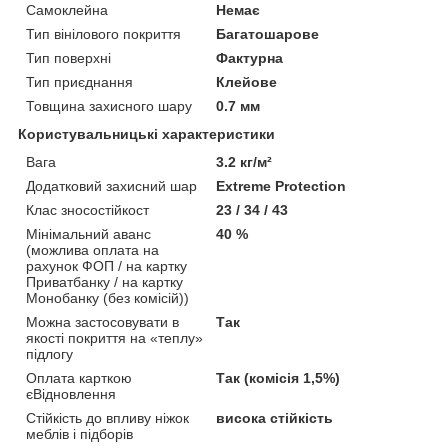
Самоклейна
Немає
Тип вінілового покриття
Багатошарове
Тип поверхні
Фактурна
Тип приєднання
Клейове
Товщина захисного шару
0.7 мм
Користувальницькі характеристики
Вага
3.2 кг/м²
Додатковий захисний шар
Extreme Protection
Клас зносостійкост
23 / 34 / 43
Мінімальний аванс
40 %
(можлива оплата на
рахунок ФОП / на картку
Приватбанку / на картку
Монобанку (без комісій))
Можна застосовувати в
Так
якості покриття на «теплу»
підлогу
Оплата карткою
Так (комісія 1,5%)
єВідновлення
Стійкість до впливу ніжок
висока стійкість
меблів і підборів