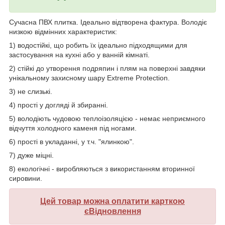
Сучасна ПВХ плитка. Ідеально відтворена фактура. Володіє
низкою відмінних характеристик:
1) водостійкі, що робить їх ідеально підходящими для
застосування на кухні або у ванній кімнаті.
2) стійкі до утворення подряпин і плям на поверхні завдяки
унікальному захисному шару Extreme Protection.
3) не слизькі.
4) прості у догляді й збиранні.
5) володіють чудовою теплоізоляцією - немає неприємного
відчуття холодного каменя під ногами.
6) прості в укладанні, у т.ч. "ялинкою".
7) дуже міцні.
8) екологічні - виробляються з використанням вторинної
сировини.
Цей товар можна оплатити карткою
єВідновлення