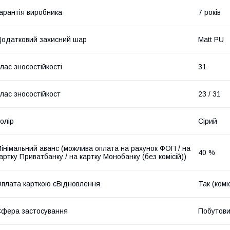
арантія виробника
7 років
одатковий захисний шар
Matt PU
лас зносостійкості
31
лас зносостійкост
23 / 31
олір
Сірий
інімальний аванс (можлива оплата на рахунок ФОП / на
40 %
артку Приватбанку / на картку Монобанку (без комісій))
плата карткою єВідновлення
Так (комі
фера застосування
Побутов