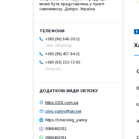
може бути представлена у пункті
самовивозу, Дніпро, Україна
+380 (96) 646-20-11
Х
Viber, WhatsApp
+380 (99) 457-94-11
+380 (63) 223-72-83
Telegram
В
https://201.com.ua
К
oleg.yarkiy@ukr.net
https://t.me/oleg_yarkiy
І
0966462011
0966462011