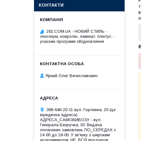
P
КОНТАКТИ
т
в
п
201.COM.UA - НОВИЙ СТИЛЬ -
лінолеум, ковролін, ламінат, плінтус -
учасник програми єВідновлення
B
Яркий Олег Вячеславович
096-646-20-11 вул. Горленка, 20 (це
юридична адреса)
АДРЕСА_САМОВИВОЗУ - вул.
Генерала Безручка, 30. Видача
оплачених замовлень ПО_СЕРЕДАХ з
14-00 до 18-00. У зв'язку з широким
асортиментом, НЕ_ВСЯ продукція