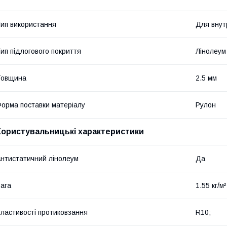
ип використання
Для внут
ип підлогового покриття
Лінолеум
Товщина
2.5 мм
орма поставки матеріалу
Рулон
Користувальницькі характеристики
нтистатичний лінолеум
Да
ага
1.55 кг/м²
ластивості протиковзання
R10;