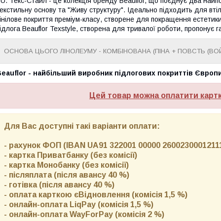
U. Текс-Стайл - це колекція бренду Beauflor, що поєднує два найп
екстильну основу та "Живу структуру". Ідеально підходить для втіл
інілове покриття преміум-класу, створене для покращення естетики
ідлога Beauflor Texstyle, створена для тривалої роботи, пропонує 
ОСНОВА ЦЬОГО ЛІНОЛЕУМУ - КОМБІНОВАНА (ПІНА + ПОВСТЬ (ВО
eauflor - найбільший виробник підлогових покриттів Європи
Цей товар можна оплатити карт
Для Вас доступні такі варіанти оплати:
- рахунок ФОП (IBAN UA91 322001 00000 26002300012111)
- картка Приватбанку (без комісії)
- картка Монобанку (без комісії)
- післяплата (після авансу 40 %)
- готівка (після авансу 40 %)
- оплата карткою єВідновлення (комісія 1,5 %)
- онлайн-оплата LiqPay (комісія 1,5 %)
- онлайн-оплата WayForPay (комісія 2 %)