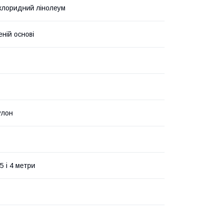
лхлоридний лінолеум
еній основі
улон
3,5 і 4 метри