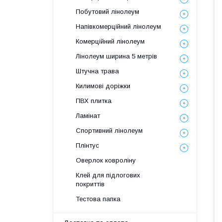
Побутовий лінолеум
Напівкомерційний лінолеум
Комерційний лінолеум
Лінолеум ширина 5 метрів
Штучна трава
Килимові доріжки
ПВХ плитка
Ламінат
Спортивний лінолеум
Плінтус
Оверлок ковроліну
Клей для підлогових
покриттів
Тестова папка