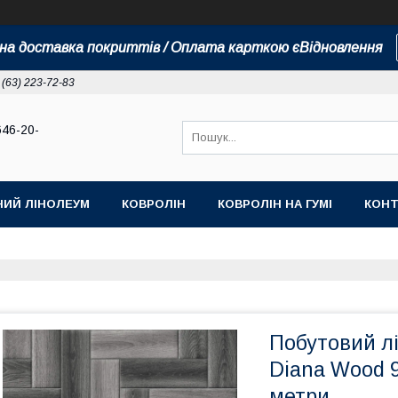
а доставка покриттів / Оплата карткою єВідновлення
 (63) 223-72-83
646-20-
НИЙ ЛІНОЛЕУМ
КОВРОЛІН
КОВРОЛІН НА ГУМІ
КОНТ
Побутовий лі
Diana Wood 97
метри