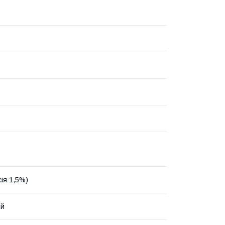
сія 1,5%)
ий