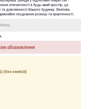
опулярніші тренди у підлогових покриттях -
ення елегантності в будь-який простір, це
 та довговічності Вашого будинку. Вінілова
гармонійне поєднання розкоші та практичності.
ЙЛОК))
.
кою єВідновлення
 (без комісії)