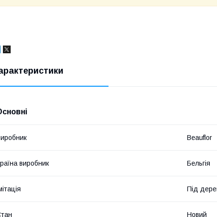
арактеристики
Основні
иробник
Beauflor
раїна виробник
Бельгія
мітація
Під дере
Стан
Новий