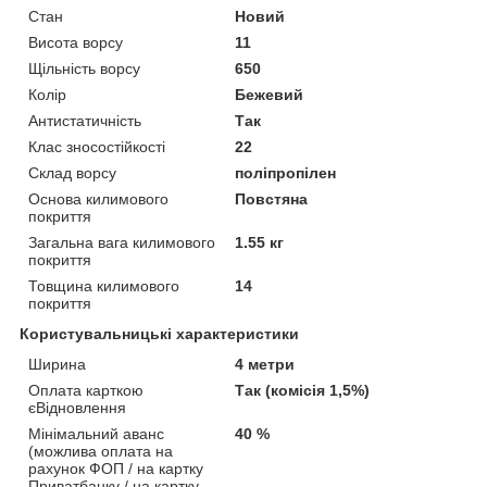
Стан
Новий
Висота ворсу
11
Щільність ворсу
650
Колір
Бежевий
Антистатичність
Так
Клас зносостійкості
22
Склад ворсу
поліпропілен
Основа килимового
Повстяна
покриття
Загальна вага килимового
1.55 кг
покриття
Товщина килимового
14
покриття
Користувальницькі характеристики
Ширина
4 метри
Оплата карткою
Так (комісія 1,5%)
єВідновлення
Мінімальний аванс
40 %
(можлива оплата на
рахунок ФОП / на картку
Приватбанку / на картку