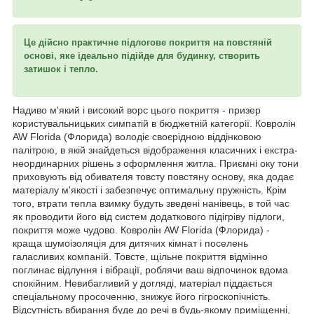
Це дійсно практичне підлогове покриття на повстяній
основі, яке ідеально підійде для будинку, створить
затишок і тепло.
Надиво м'який і високий ворс цього покриття - призер
користувальницьких симпатій в бюджетній категорії. Ковролін
AW Florida (Флорида) володіє своєрідною віддінковою
палітрою, в якій знайдеться відображення класичних і екстра-
неординарних рішень з оформлення житла. Приємні оку тони
приховують від обивателя товсту повстяну основу, яка додає
матеріалу м'якості і забезпечує оптимальну пружність. Крім
того, втрати тепла взимку будуть зведені нанівець, в той час
як проводити його від систем додаткового підігріву підлоги,
покриття може чудово. Ковролін AW Florida (Флорида) -
краща шумоізоляція для дитячих кімнат і поселень
галасливих компаній. Товсте, щільне покриття відмінно
поглинає відлуння і вібрації, роблячи ваш відпочинок вдома
спокійним. Невибагливий у догляді, матеріал піддається
спеціальному просоченню, знижує його гігроскопічність.
Відсутність вбирання буде до речі в будь-якому приміщенні,