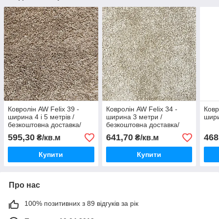
Ковролін AW Felix 39 -
Ковролін AW Felix 34 -
Ковр
ширина 4 і 5 метрів /
ширина 3 метри /
шири
безкоштовна доставка/
безкоштовна доставка/
595,30
641,70
468
₴/кв.м
₴/кв.м
Купити
Купити
Про нас
100% позитивних з 89 відгуків за рік