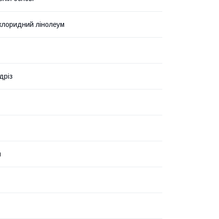
лхлоридний лінолеум
дріз
и