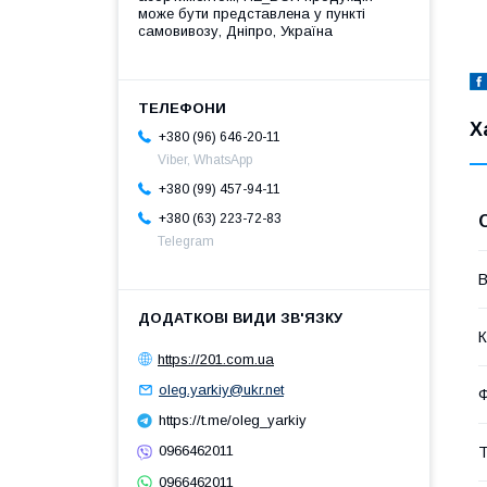
може бути представлена у пункті
самовивозу, Дніпро, Україна
Х
+380 (96) 646-20-11
Viber, WhatsApp
+380 (99) 457-94-11
+380 (63) 223-72-83
Telegram
В
К
https://201.com.ua
oleg.yarkiy@ukr.net
Ф
https://t.me/oleg_yarkiy
0966462011
Т
0966462011