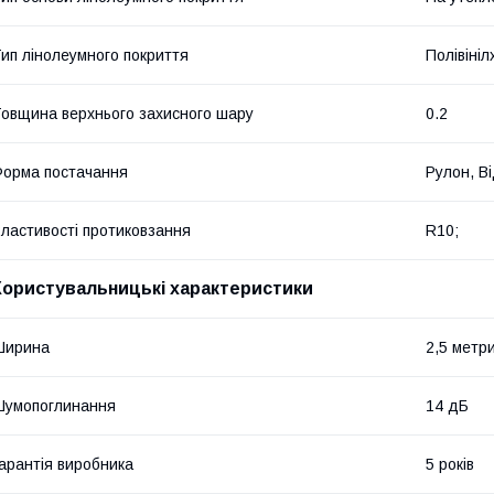
ип лінолеумного покриття
Полівіні
овщина верхнього захисного шару
0.2
орма постачання
Рулон, Ві
ластивості протиковзання
R10;
Користувальницькі характеристики
Ширина
2,5 метр
Шумопоглинання
14 дБ
арантія виробника
5 років