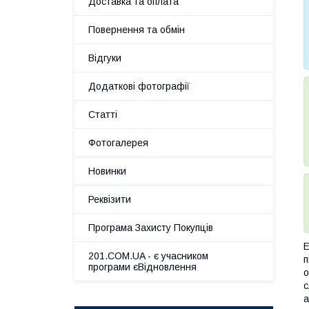
Доставка та оплата
Повернення та обмін
Відгуки
Додаткові фотографії
Статті
Фотогалерея
Новинки
Реквізити
Програма Захисту Покупців
Е
201.COM.UA - є учасником
п
програми єВідновлення
о
с
а