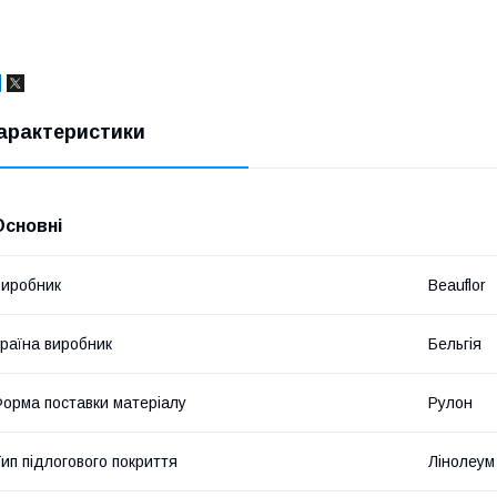
арактеристики
Основні
иробник
Beauflor
раїна виробник
Бельгія
орма поставки матеріалу
Рулон
ип підлогового покриття
Лінолеум