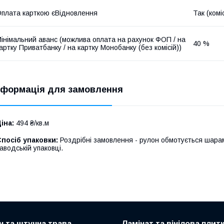
плата карткою єВідновлення
Так (комі
інімальний аванс (можлива оплата на рахунок ФОП / на
40 %
артку Приватбанку / на картку Монобанку (без комісій))
нформація для замовлення
іна:
494 ₴/кв.м
посіб упаковки:
Роздрібні замовлення - рулон обмотується шарам
аводській упаковці.
н та штучна трава
Ламінат та вінілова плит