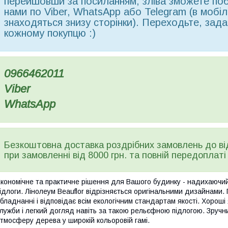
перейшовши за посиланням, зліва зможете поба
нами по Viber, WhatsApp або Telegram (в мобільн
знаходяться знизу сторінки). Переходьте, зада
кожному покупцю :)
0966462011
Viber
WhatsApp
Безкоштовна доставка роздрібних замовлень до в
при замовленні від 8000 грн. та повній передоплаті
кономічне та практичне рішення для Вашого будинку - надихаючий 
ідлоги. Лінолеум Beauflor відрізняється оригінальними дизайнами.
бладнанні і відповідає всім екологічним стандартам якості. Хороші
лужби і легкий догляд навіть за такою рельєфною підлогою. Зручн
тмосферу дерева у широкій кольоровій гамі.