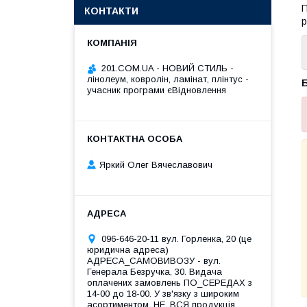
П
КОНТАКТИ
р
201.COM.UA - НОВИЙ СТИЛЬ -
лінолеум, ковролін, ламінат, плінтус -
Б
учасник програми єВідновлення
Яркий Олег Вячеславович
096-646-20-11 вул. Горленка, 20 (це
юридична адреса)
АДРЕСА_САМОВИВОЗУ - вул.
Генерала Безручка, 30. Видача
оплачених замовлень ПО_СЕРЕДАХ з
14-00 до 18-00. У зв'язку з широким
асортиментом, НЕ_ВСЯ продукція