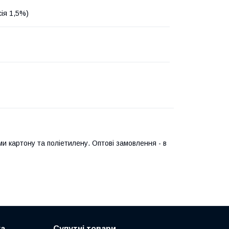
сія 1,5%)
и картону та поліетилену. Оптові замовлення - в
ка
Супутні товари