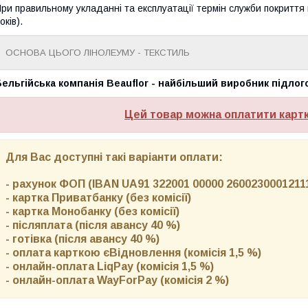
ри правильному укладанні та експлуатації термін служби покриття м
оків).
ОСНОВА ЦЬОГО ЛІНОЛЕУМУ - ТЕКСТИЛЬ
ельгійська компанія Beauflor - найбільший виробник підлог
Цей товар можна оплатити карт
Для Вас доступні такі варіанти оплати:
- рахунок ФОП (IBAN UA91 322001 00000 26002300012111)
- картка Приватбанку (без комісії)
- картка Монобанку (без комісії)
- післяплата (після авансу 40 %)
- готівка (після авансу 40 %)
- оплата карткою єВідновлення (комісія 1,5 %)
- онлайн-оплата LiqPay (комісія 1,5 %)
- онлайн-оплата WayForPay (комісія 2 %)