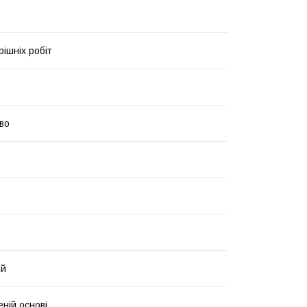
рішніх робіт
во
ий
еній основі