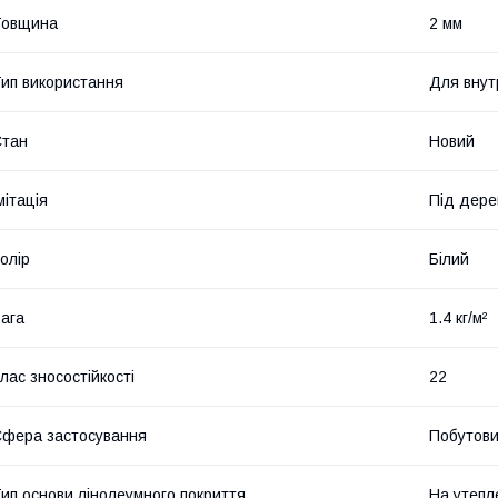
Товщина
2 мм
ип використання
Для внут
Стан
Новий
мітація
Під дере
олір
Білий
ага
1.4 кг/м²
лас зносостійкості
22
фера застосування
Побутов
ип основи лінолеумного покриття
На утепл