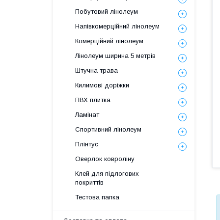
Побутовий лінолеум
Напівкомерційний лінолеум
Комерційний лінолеум
Лінолеум ширина 5 метрів
Штучна трава
Килимові доріжки
ПВХ плитка
Ламінат
Спортивний лінолеум
Плінтус
Оверлок ковроліну
Клей для підлогових
покриттів
Тестова папка