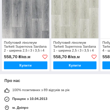
Побутовий лінолеум
Побутовий лінолеум
Побу
Tarkett Supernova Sardana
Tarkett Supernova Sardana
Tark
2 - ширина 2,5 і 3 і 3,5 і 4
1 - ширина 2,5 і 3 і 3,5 і 4
4 - ш
метри
метри
мет
558,70
558,70
558
₴/кв.м
₴/кв.м
Купити
Купити
Про нас
100% позитивних з 89 відгуків за рік
Працює з 10.04.2013
м. Дніпро