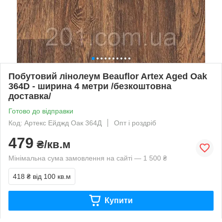
Побутовий лінолеум Beauflor Artex Aged Oak
364D - ширина 4 метри /безкоштовна
доставка/
Готово до відправки
Код: Артекс Ейджд Оак 364Д
Опт і роздріб
479
₴/кв.м
Мінімальна сума замовлення на сайті — 1 500 ₴
418 ₴
від 100 кв.м
Купити