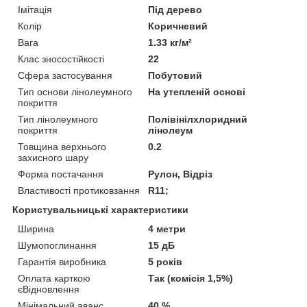
Імітація
Під дерево
Колір
Коричневий
Вага
1.33 кг/м²
Клас зносостійкості
22
Сфера застосування
Побутовий
Тип основи лінолеумного
На утепленій основі
покриття
Тип лінолеумного
Полівінілхлоридний
покриття
лінолеум
Товщина верхнього
0.2
захисного шару
Форма постачання
Рулон, Відріз
Властивості протиковзання
R11;
Користувальницькі характеристики
Ширина
4 метри
Шумопоглинання
15 дБ
Гарантія виробника
5 років
Оплата карткою
Так (комісія 1,5%)
єВідновлення
Мінімальний аванс
40 %