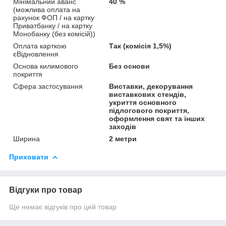
Мінімальний аванс
40 %
(можлива оплата на
рахунок ФОП / на картку
Приватбанку / на картку
Монобанку (без комісій))
Оплата карткою
Так (комісія 1,5%)
єВідновлення
Основа килимового
Без основи
покриття
Сфера застосування
Виставки, декорування
виставкових стендів,
укриття основного
підлогового покриття,
оформлення свят та інших
заходів
Ширина
2 метри
Приховати
Відгуки про товар
Ще немає відгуків про цей товар