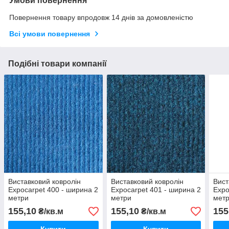
Умови повернення
Повернення товару впродовж 14 днів за домовленістю
Всі умови повернення
Подібні товари компанії
Виставковий ковролін
Виставковий ковролін
Вист
Expocarpet 400 - ширина 2
Expocarpet 401 - ширина 2
Expo
метри
метри
мет
155,10
155,10
155
₴/кв.м
₴/кв.м