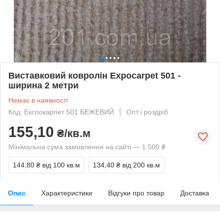
Виставковий ковролін Expocarpet 501 -
ширина 2 метри
Немає в наявності
Код: Експокарпет 501 БЕЖЕВИЙ
Опт і роздріб
155,10
₴/кв.м
Мінімальна сума замовлення на сайті — 1 500 ₴
144,80 ₴
від 100 кв.м
134,40 ₴
від 200 кв.м
Опис
Характеристики
Відгуки про товар
Доставка