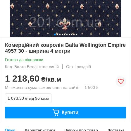
Комерційний ковролін Balta Wellington Empire
4957 30 - ширина 4 метри
Готово до відправки
Код: Балта Веллінгтон синій
Опт і роздріб
1 218,60
₴/кв.м
Мінімальна сума замовлення на сайті — 1 500 ₴
1 073,30 ₴
від 96 кв.м
Купити
Опис
Характеристики
Відгуки про товар
Доставка