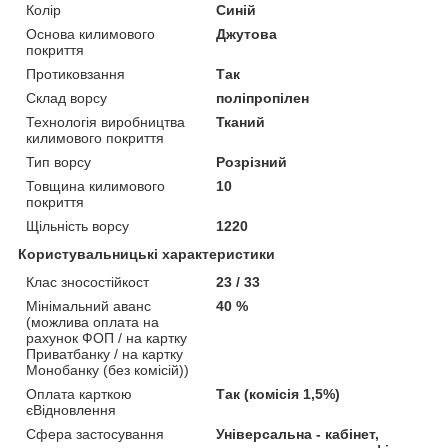
Колір
Синій
Основа килимового
Джутова
покриття
Протиковзання
Так
Склад ворсу
поліпропілен
Технологія виробництва
Тканий
килимового покриття
Тип ворсу
Розрізний
Товщина килимового
10
покриття
Щільність ворсу
1220
Користувальницькі характеристики
Клас зносостійкост
23 / 33
Мінімальний аванс
40 %
(можлива оплата на
рахунок ФОП / на картку
Приватбанку / на картку
Монобанку (без комісій))
Оплата карткою
Так (комісія 1,5%)
єВідновлення
Сфера застосування
Універсальна - кабінет,