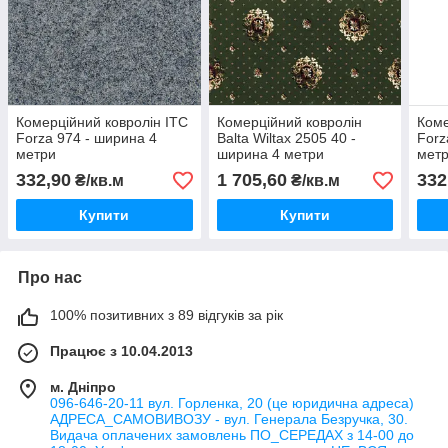
Комерційний ковролін ITC
Комерційний ковролін
Коме
Forza 974 - ширина 4
Balta Wiltax 2505 40 -
Forz
метри
ширина 4 метри
мет
332,90
1 705,60
332
₴/кв.м
₴/кв.м
Купити
Купити
Про нас
100% позитивних з 89 відгуків за рік
Працює з 10.04.2013
м. Дніпро
096-646-20-11 вул. Горленка, 20 (це юридична адреса)
АДРЕСА_САМОВИВОЗУ - вул. Генерала Безручка, 30.
Видача оплачених замовлень ПО_СЕРЕДАХ з 14-00 до