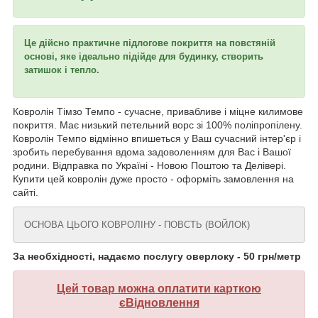
Це дійсно практичне підлогове покриття на повстяній
основі, яке ідеально підійде для будинку, створить
затишок і тепло.
Ковролін Тімзо Темпо - сучасне, привабливе і міцне килимове
покриття. Має низький петельний ворс зі 100% поліпропілену.
Ковролін Темпо відмінно впишеться у Ваш сучасний інтер'єр і
зробить перебування вдома задоволенням для Вас і Вашої
родини. Відправка по Україні - Новою Поштою та Делівері.
Купити цей ковролін дуже просто - оформіть замовлення на
сайті.
ОСНОВА ЦЬОГО КОВРОЛІНУ - ПОВСТЬ (ВОЙЛОК)
За необхідності, надаємо послугу оверлоку - 50 грн/метр
Цей товар можна оплатити карткою
єВідновлення