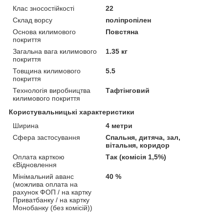
Клас зносостійкості
22
Склад ворсу
поліпропілен
Основа килимового
Повстяна
покриття
Загальна вага килимового
1.35 кг
покриття
Товщина килимового
5.5
покриття
Технологія виробництва
Тафтінговий
килимового покриття
Користувальницькі характеристики
Ширина
4 метри
Сфера застосування
Спальня, дитяча, зал,
вітальня, коридор
Оплата карткою
Так (комісія 1,5%)
єВідновлення
Мінімальний аванс
40 %
(можлива оплата на
рахунок ФОП / на картку
Приватбанку / на картку
Монобанку (без комісій))