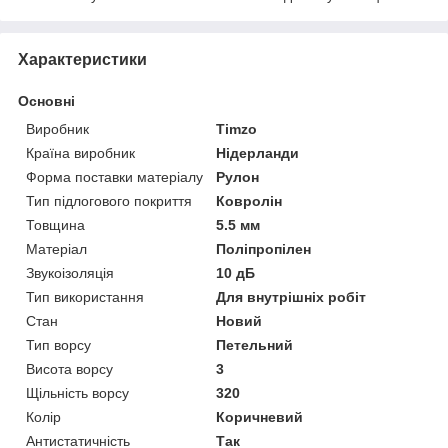
Характеристики
Основні
Виробник
Timzo
Країна виробник
Нідерланди
Форма поставки матеріалу
Рулон
Тип підлогового покриття
Ковролін
Товщина
5.5 мм
Матеріал
Поліпропілен
Звукоізоляція
10 дБ
Тип використання
Для внутрішніх робіт
Стан
Новий
Тип ворсу
Петельний
Висота ворсу
3
Щільність ворсу
320
Колір
Коричневий
Антистатичність
Так