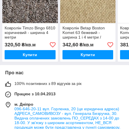
Ковролін Timzo Bingo 6810
Ковролін Betap Boston
Ковр
коричневий - ширина 4
Komet 63 бежевий -
Kome
метри
ширина 1 і 4 метри /
шири
безкоштовна доставка/
безк
320,50
342,60
381
₴/кв.м
₴/кв.м
Купити
Купити
Про нас
100% позитивних з 89 відгуків за рік
Працює з 10.04.2013
м. Дніпро
096-646-20-11 вул. Горленка, 20 (це юридична адреса)
АДРЕСА_САМОВИВОЗУ - вул. Генерала Безручка, 30.
Видача оплачених замовлень ПО_СЕРЕДАХ з 14-00 до
18-00. У зв'язку з широким асортиментом, НЕ_ВСЯ
продукція може бути представлена у пункті самовивозу,