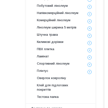
Побутовий лінолеум
Напівкомерційний лінолеум
Комерційний лінолеум
Лінолеум ширина 5 метрів
Штучна трава
Килимові доріжки
ПВХ плитка
Ламінат
Спортивний лінолеум
Плінтус
Оверлок ковроліну
Клей для підлогових
покриттів
Тестова папка