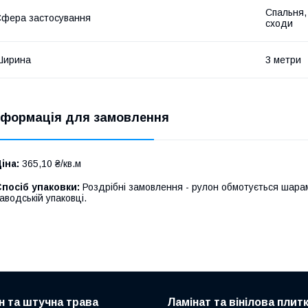
Спальня, 
фера застосування
сходи
Ширина
3 метри
нформація для замовлення
іна:
365,10 ₴/кв.м
посіб упаковки:
Роздрібні замовлення - рулон обмотується шарам
аводській упаковці.
н та штучна трава
Ламінат та вінілова плит