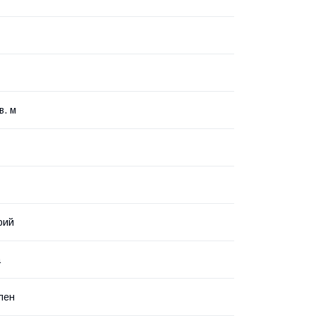
в. м
рий
а
ілен