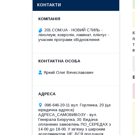
КОНТАКТИ
201.COM.UA - НОВИЙ СТИЛЬ -
К
лінолеум, ковролін, ламінат, плінтус -
п
учасник програми єВідновлення
т
в
Яркий Олег Вячеславович
Б
096-646-20-11 вул. Горленка, 20 (це
юридична адреса)
АДРЕСА_САМОВИВОЗУ - вул.
Генерала Безручка, 30. Видача
оплачених замовлень ПО_СЕРЕДАХ з
14-00 до 18-00. У зв'язку з широким
асортиментом, НЕ_ВСЯ продукція