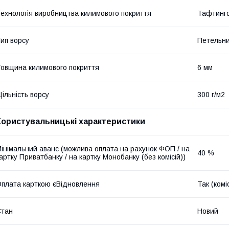
ехнологія виробництва килимового покриття
Тафтинг
ип ворсу
Петельн
овщина килимового покриття
6 мм
ільність ворсу
300 г/м2
Користувальницькі характеристики
інімальний аванс (можлива оплата на рахунок ФОП / на
40 %
артку Приватбанку / на картку Монобанку (без комісій))
плата карткою єВідновлення
Так (комі
Стан
Новий