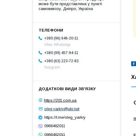
може бути представлена у пункті
самовивозу, Дніпро, Україна
+380 (96) 646-20-11
Viber, WhatsApp
+380 (99) 457-94-11
+380 (63) 223-72-83
Telegram
Х
https://201.com.ua
oleg.yarkiy@ukr.net
https://t.me/oleg_yarkiy
В
0966462011
0966462011
К