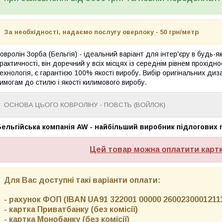
За необхідності, надаємо послугу оверлоку - 50 грн/метр
овролін Зорба (Бельгія) - ідеальний варіант для інтер'єру в будь-як
рактичності, він доречний у всіх місцях із середнім рівнем прохідн
ехнологія, є гарантією 100% якості виробу. Вибір оригінальних диз
имогам до стилю і якості килимового виробу.
ОСНОВА ЦЬОГО КОВРОЛІНУ - ПОВСТЬ (ВОЙЛОК)
ельгійська компанія AW - найбільший виробник підлогових 
Цей товар можна оплатити карт
Для Вас доступні такі варіанти оплати:
- рахунок ФОП (IBAN UA91 322001 00000 26002300012111)
- картка Приватбанку (без комісії)
- картка Монобанку (без комісії)