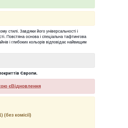
ому стилі. Завдяки його універсальності і
ості. Повстяна основа і спеціальна тафтингова
айнів і глибоких кольорів відповідає найвищим
покриттів Європи.
кою єВідновлення
 (без комісії)