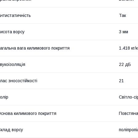
нтистатичність
Так
исота ворсу
3 мм
агальна вага килимового покриття
1.418 кг/к
вукоізоляція
22 дБ
лас зносостійкості
21
олір
Світло-сі
снова килимового покриття
Повстян
клад ворсу
поліпроп