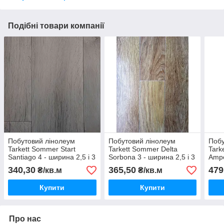
Подібні товари компанії
Побутовий лінолеум
Побутовий лінолеум
Побу
Tarkett Sommer Start
Tarkett Sommer Delta
Tarke
Santiago 4 - ширина 2,5 і 3
Sorbona 3 - ширина 2,5 і 3
Ampe
і 3,5 і 4 метри
і 3,5 і 4 метри
3,5 
340,30
365,50
479
₴/кв.м
₴/кв.м
Купити
Купити
Про нас