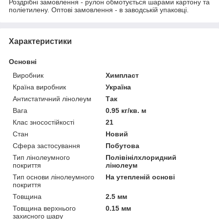
Роздрібні замовлення - рулон обмотується шарами картону та
поліетилену. Оптові замовлення - в заводській упаковці.
Характеристики
Основні
Виробник
Химпласт
Країна виробник
Україна
Антистатичний лінолеум
Так
Вага
0.95 кг/кв. м
Клас зносостійкості
21
Стан
Новий
Сфера застосування
Побутова
Тип лінолеумного
Полівінілхлоридний
покриття
лінолеум
Тип основи лінолеумного
На утепленій основі
покриття
Товщина
2.5 мм
Товщина верхнього
0.15 мм
захисного шару