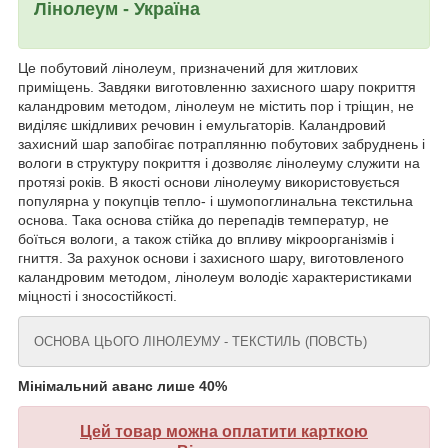
Лінолеум - Україна
Це побутовий лінолеум, призначений для житлових
приміщень. Завдяки виготовленню захисного шару покриття
каландровим методом, лінолеум не містить пор і тріщин, не
виділяє шкідливих речовин і емульгаторів. Каландровий
захисний шар запобігає потраплянню побутових забруднень і
вологи в структуру покриття і дозволяє лінолеуму служити на
протязі років. В якості основи лінолеуму використовується
популярна у покупців тепло- і шумопоглинальна текстильна
основа. Така основа стійка до перепадів температур, не
боїться вологи, а також стійка до впливу мікроорганізмів і
гниття. За рахунок основи і захисного шару, виготовленого
каландровим методом, лінолеум володіє характеристиками
міцності і зносостійкості.
ОСНОВА ЦЬОГО ЛІНОЛЕУМУ - ТЕКСТИЛЬ (ПОВСТЬ)
Мінімальний аванс лише 40%
Цей товар можна оплатити карткою