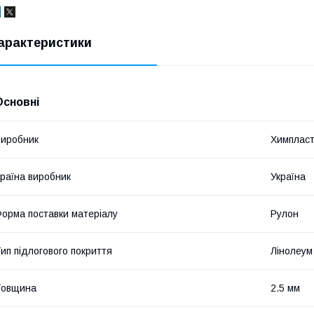
арактеристики
Основні
иробник
Химплас
раїна виробник
Україна
орма поставки матеріалу
Рулон
ип підлогового покриття
Лінолеум
Товщина
2.5 мм