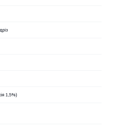
дріз
сія 1,5%)