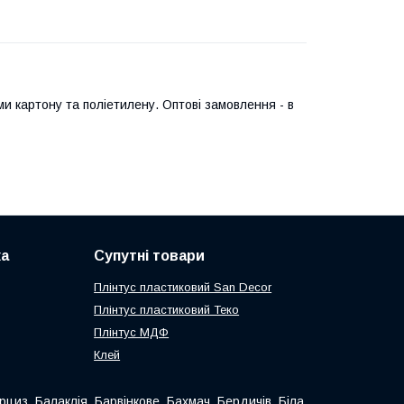
и картону та поліетилену. Оптові замовлення - в
ка
Супутні товари
Плінтус пластиковий San Decor
Плінтус пластиковий Теко
Плінтус МДФ
Клей
рциз, Балаклія, Барвінкове, Бахмач, Бердичів, Біла