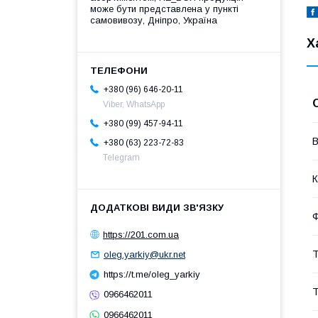
може бути представлена у пункті
самовивозу, Дніпро, Україна
Х
+380 (96) 646-20-11
Viber, WhatsApp
+380 (99) 457-94-11
В
+380 (63) 223-72-83
Telegram
К
Ф
https://201.com.ua
Т
oleg.yarkiy@ukr.net
https://t.me/oleg_yarkiy
0966462011
0966462011