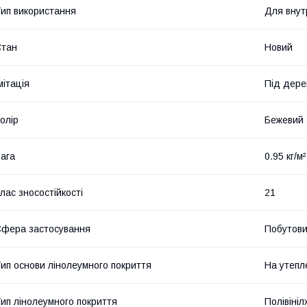
ип використання
Для внут
Стан
Новий
мітація
Під дере
олір
Бежевий
ага
0.95 кг/м²
лас зносостійкості
21
фера застосування
Побутов
ип основи лінолеумного покриття
На утепл
ип лінолеумного покриття
Полівіні