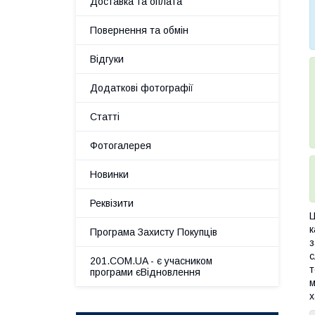
Доставка та оплата
Повернення та обмін
Відгуки
Додаткові фотографії
Статті
Фотогалерея
Новинки
Реквізити
Ц
к
Програма Захисту Покупців
з
с
201.COM.UA - є учасником
т
програми єВідновлення
м
х