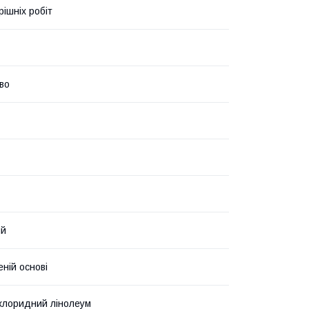
рішніх робіт
во
ий
еній основі
лхлоридний лінолеум