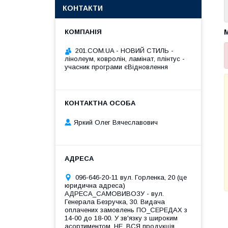
КОНТАКТИ
201.COM.UA - НОВИЙ СТИЛЬ -
лінолеум, ковролін, ламінат, плінтус -
учасник програми єВідновлення
Яркий Олег Вячеславович
096-646-20-11 вул. Горленка, 20 (це
юридична адреса)
АДРЕСА_САМОВИВОЗУ - вул.
Генерала Безручка, 30. Видача
оплачених замовлень ПО_СЕРЕДАХ з
14-00 до 18-00. У зв'язку з широким
асортиментом, НЕ_ВСЯ продукція