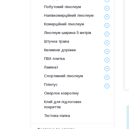
Побутовий лінолеум
Напівкомерційний лінолеум
Комерційний лінолеум
Лінолеум ширина 5 метрів
Штучна трава
Килимові доріжки
ПВХ плитка
Ламінат
Спортивний лінолеум
Плінтус
Оверлок ковроліну
Клей для підлогових
покриттів
Тестова папка