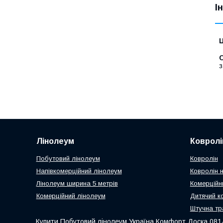
І
Ц
С
з
Лінолеум
Ковролі
Побутовий лінолеум
Ковролін
Напівкомерційний лінолеум
Ковролін н
Лінолеум ширина 5 метрів
Комерційн
Комерційний лінолеум
Дитячий к
Штучна тр
Купити Побутовий лінолеум Україна Комфорт Доска 081-5 -