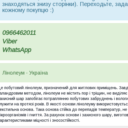
знаходяться знизу сторінки). Переходьте, зада
кожному покупцю :)
0966462011
Viber
WhatsApp
Лінолеум - Україна
е побутовий лінолеум, призначений для житлових приміщень. Зав
аландровим методом, лінолеум не містить пор і тріщин, не виділяє
ахисний шар запобігає потраплянню побутових забруднень і вологи
лужити на протязі років. В якості основи лінолеуму використовуєть
екстильна основа. Така основа стійка до перепадів температур, не 
ікроорганізмів і гниття. За рахунок основи і захисного шару, виго
арактеристиками міцності і зносостійкості.