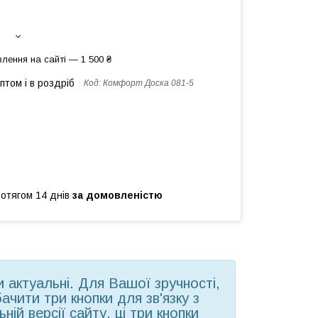
лення на сайті — 1 500 ₴
птом і в роздріб
Код:
Комфорт Доска 081-5
ротягом 14 днів
за домовленістю
ни актуальні. Для Вашої зручності,
чити три кнопки для зв'язку з
ій версії сайту, ці три кнопки