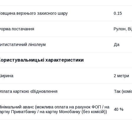
овщина верхнього захисного шару
0.15
орма постачання
Рулон, Ві
нтистатичний лінолеум
Да
Користувальницькі характеристики
Ширина
2 метри
плата карткою єВідновлення
Так (комі
інімальний аванс (можлива оплата на рахунок ФОП / на
40 %
артку Приватбанку / на картку Монобанку (без комісій))