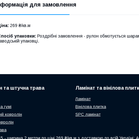
нформація для замовлення
іна:
269 ₴/кв.м
посіб упаковки:
Роздрібні замовлення - рулон обмотується шарам
аводській упаковці.
н та штучна трава
Ламінат та вінілова плит
Ламінат
а гумі
Вінілова плитка
ий ковролін
SPC ламінат
овролін
ава
 ширина 2 метри по ціні 269 ₴/кв.м з доставкою по всій Україні: А