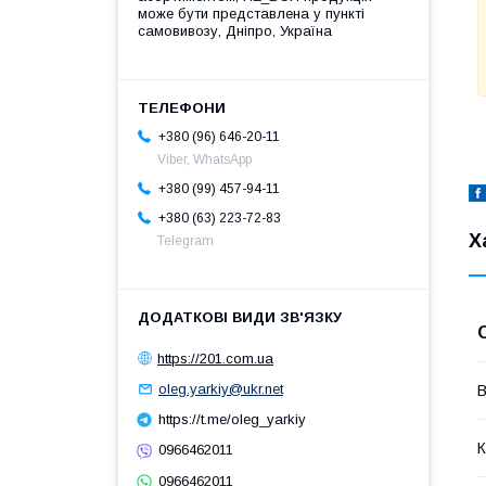
може бути представлена у пункті
самовивозу, Дніпро, Україна
+380 (96) 646-20-11
Viber, WhatsApp
+380 (99) 457-94-11
+380 (63) 223-72-83
Х
Telegram
https://201.com.ua
oleg.yarkiy@ukr.net
В
https://t.me/oleg_yarkiy
К
0966462011
0966462011