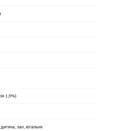
й
сія 1,5%)
 дитяча, зал, вітальня