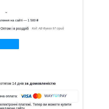
лення на сайті — 1 500 ₴
Оптом і в роздріб
Код:
АВ Фуего 97 сірий
ротягом 14 днів
за домовленістю
 електронні платежі. Тепер ви можете купити
окидаючи сайту.