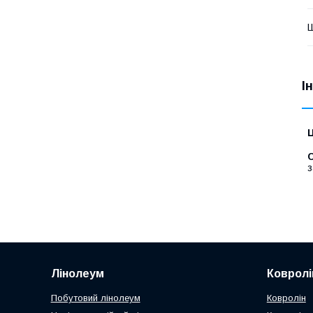
І
Ц
С
з
Лінолеум
Ковролі
Побутовий лінолеум
Ковролін