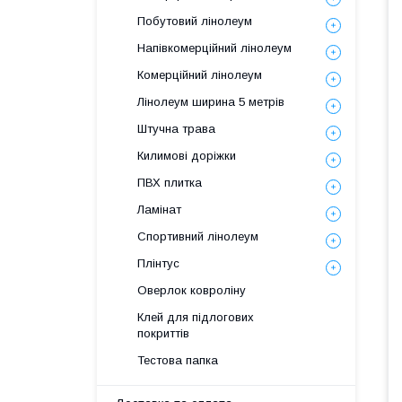
Побутовий лінолеум
Напівкомерційний лінолеум
Комерційний лінолеум
Лінолеум ширина 5 метрів
Штучна трава
Килимові доріжки
ПВХ плитка
Ламінат
Спортивний лінолеум
Плінтус
Оверлок ковроліну
Клей для підлогових
покриттів
Тестова папка