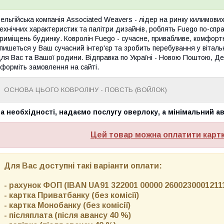
ельгійська компанія Associated Weavers - лідер на ринку килимових
ехнічних характеристик та палітри дизайнів, роблять Fuego по-сп
риміщень будинку. Ковролін Fuego - сучасне, привабливе, комфортн
пишеться у Ваш сучасний інтер'єр та зробить перебування у віталь
ля Вас та Вашої родини. Відправка по Україні - Новою Поштою, Дел
форміть замовлення на сайті.
ОСНОВА ЦЬОГО КОВРОЛІНУ - ПОВСТЬ (ВОЙЛОК)
а необхідності, надаємо послугу оверлоку, а мінімальний 
Цей товар можна оплатити карт
Для Вас доступні такі варіанти оплати:
- рахунок ФОП (IBAN UA91 322001 00000 26002300012111)
- картка Приватбанку (без комісії)
- картка Монобанку (без комісії)
- післяплата (після авансу 40 %)