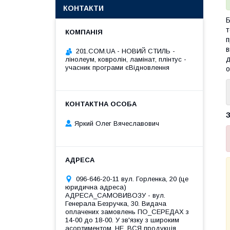
КОНТАКТИ
Б
т
п
в
201.COM.UA - НОВИЙ СТИЛЬ -
д
лінолеум, ковролін, ламінат, плінтус -
учасник програми єВідновлення
о
З
Яркий Олег Вячеславович
096-646-20-11 вул. Горленка, 20 (це
юридична адреса)
АДРЕСА_САМОВИВОЗУ - вул.
Генерала Безручка, 30. Видача
оплачених замовлень ПО_СЕРЕДАХ з
14-00 до 18-00. У зв'язку з широким
асортиментом, НЕ_ВСЯ продукція