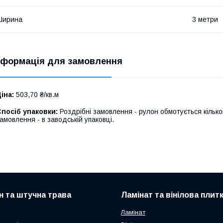
Ширина
3 метри
нформація для замовлення
іна:
503,70 ₴/кв.м
посіб упаковки:
Роздрібні замовлення - рулон обмотується кілько
амовлення - в заводській упаковці.
н та штучна трава
Ламінат та вінілова плит
Ламінат