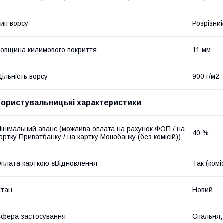
ип ворсу
Розрізни
овщина килимового покриття
11 мм
ільність ворсу
900 г/м2
Користувальницькі характеристики
інімальний аванс (можлива оплата на рахунок ФОП / на
40 %
артку Приватбанку / на картку Монобанку (без комісій))
плата карткою єВідновлення
Так (комі
Стан
Новий
фера застосування
Спальня,