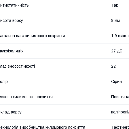
нтистатичність
Так
исота ворсу
9 мм
агальна вага килимового покриття
1.9 кг/кв.
вукоізоляція
27 дБ
лас зносостійкості
22
олір
Сірий
снова килимового покриття
Повстян
клад ворсу
поліпроп
ехнологія виробництва килимового покриття
Тафтинг