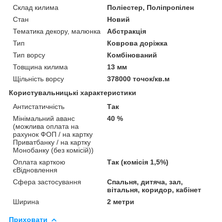
Склад килима
Поліестер, Поліпропілен
Стан
Новий
Тематика декору, малюнка
Абстракція
Тип
Коврова доріжка
Тип ворсу
Комбінований
Товщина килима
13 мм
Щільність ворсу
378000 точок/кв.м
Користувальницькі характеристики
Антистатичність
Так
Мінімальний аванс
40 %
(можлива оплата на
рахунок ФОП / на картку
Приватбанку / на картку
Монобанку (без комісій))
Оплата карткою
Так (комісія 1,5%)
єВідновлення
Сфера застосування
Спальня, дитяча, зал,
вітальня, коридор, кабінет
Ширина
2 метри
Приховати