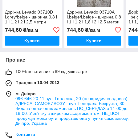
Доріжка Levado 03710D
Доріжка Levado 03710A
Дорі
l.grey/beige - ширина 0,8 і
l.beige/l.beige - ширина 0,8
l.be
1 і 1,2 і 2 і 2,5 метри
і 1 і 1,2 і 1,8 і 2 і 2,5 метри
1 і 1
744,60
744,60
744
₴/кв.м
₴/кв.м
Купити
Купити
Про нас
100% позитивних з 89 відгуків за рік
Працює з 10.04.2013
м. Дніпро
096-646-20-11 вул. Горленка, 20 (це юридична адреса)
АДРЕСА_САМОВИВОЗУ - вул. Генерала Безручка, 30.
Видача оплачених замовлень ПО_СЕРЕДАХ з 14-00 до
18-00. У зв'язку з широким асортиментом, НЕ_ВСЯ
продукція може бути представлена у пункті самовивозу,
Дніпро, Україна
Контакти