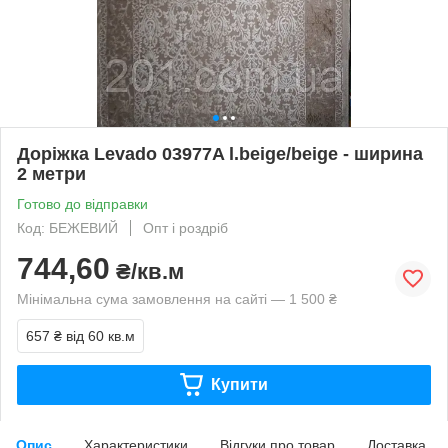
Доріжка Levado 03977A l.beige/beige - ширина
2 метри
Готово до відправки
Код: БЕЖЕВИЙ
Опт і роздріб
744,60
₴/кв.м
Мінімальна сума замовлення на сайті — 1 500 ₴
657 ₴
від 60 кв.м
Купити
Опис
Характеристики
Відгуки про товар
Доставка