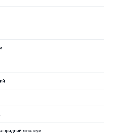
 м
вий
а
лхлоридний лінолеум