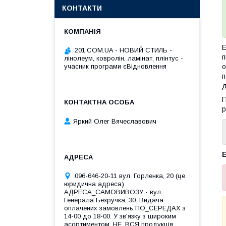
КОНТАКТИ
Е
201.COM.UA - НОВИЙ СТИЛЬ -
п
лінолеум, ковролін, ламінат, плінтус -
учасник програми єВідновлення
о
п
д
П
р
Яркий Олег Вячеславович
Б
096-646-20-11 вул. Горленка, 20 (це
юридична адреса)
АДРЕСА_САМОВИВОЗУ - вул.
Генерала Безручка, 30. Видача
оплачених замовлень ПО_СЕРЕДАХ з
14-00 до 18-00. У зв'язку з широким
асортиментом, НЕ_ВСЯ продукція