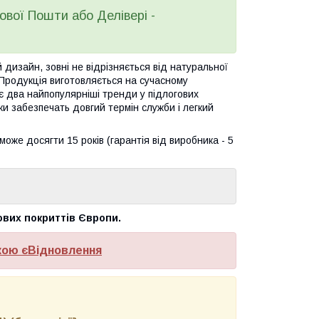
вої Пошти або Делівері -
дизайн, зовні не відрізняється від натуральної
 Продукція виготовляється на сучасному
ує два найпопулярніші тренди у підлогових
ики забезпечать довгий термін служби і легкий
оже досягти 15 років (гарантія від виробника - 5
ових покриттів Європи.
кою єВідновлення