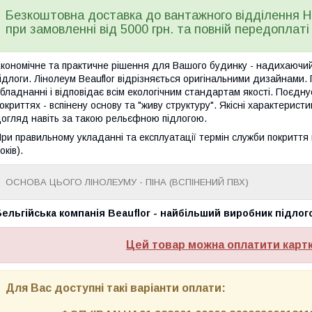
Безкоштовна доставка до вантажного відділення Но
при замовленні від 5000 грн. та повній передоплаті
кономічне та практичне рішення для Вашого будинку - надихаючий 
ідлоги. Лінолеум Beauflor відрізняється оригінальними дизайнами.
бладнанні і відповідає всім екологічним стандартам якості. Поєдн
окриттях - вспінену основу та "живу структуру". Якісні характерист
огляд навіть за такою рельєфною підлогою.
ри правильному укладанні та експлуатації термін служби покриття м
оків).
ОСНОВА ЦЬОГО ЛІНОЛЕУМУ - ПІНА (ВСПІНЕНИЙ ПВХ)
ельгійська компанія Beauflor - найбільший виробник підлог
Цей товар можна оплатити карт
Для Вас доступні такі варіанти оплати: