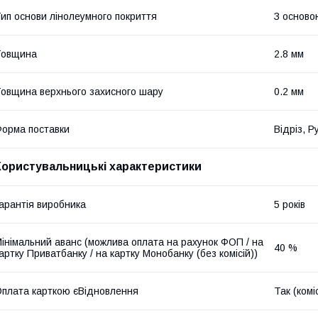
ип основи лінолеумного покриття
З осново
Товщина
2.8 мм
овщина верхнього захисного шару
0.2 мм
орма поставки
Відріз, Р
Користувальницькі характеристики
арантія виробника
5 років
інімальний аванс (можлива оплата на рахунок ФОП / на
40 %
артку Приватбанку / на картку Монобанку (без комісій))
плата карткою єВідновлення
Так (комі