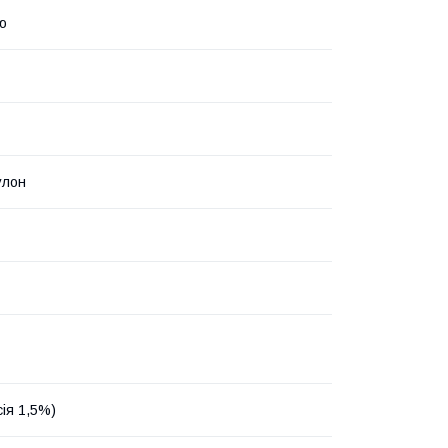
ю
улон
сія 1,5%)