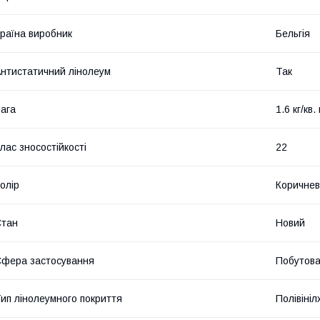
раїна виробник
Бельгія
нтистатичний лінолеум
Так
ага
1.6 кг/кв.
лас зносостійкості
22
олір
Коричне
Стан
Новий
фера застосування
Побутов
ип лінолеумного покриття
Полівіні