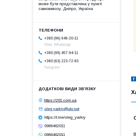
може бути представлена у пункті
самовивозу, Дніпро, Україна
+380 (96) 646-20-11
Viber, WhatsApp
+380 (99) 457-94-11
+380 (63) 223-72-83
Telegram
Х
https://201.com.ua
oleg.yarkiy@ukr.net
https://t.me/oleg_yarkiy
0966462011
В
0966462011