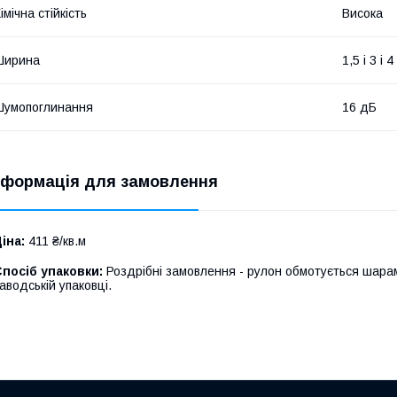
імічна стійкість
Висока
Ширина
1,5 і 3 і 
Шумопоглинання
16 дБ
нформація для замовлення
іна:
411 ₴/кв.м
посіб упаковки:
Роздрібні замовлення - рулон обмотується шарам
аводській упаковці.