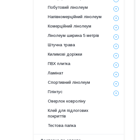
Побутовий лінолеум
Напівкомерційний лінолеум
Комерційний лінолеум
Лінолеум ширина 5 метрів
Штучна трава
Килимові доріжки
ПВХ плитка
Ламінат
Спортивний лінолеум
Плінтус
Оверлок ковроліну
Клей для підлогових
покриттів
Тестова папка