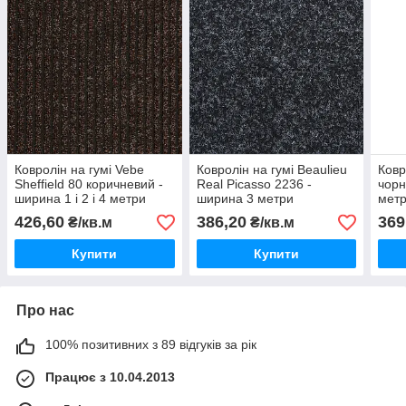
Ковролін на гумі Vebe
Ковролін на гумі Beaulieu
Ковр
Sheffield 80 коричневий -
Real Picasso 2236 -
чорн
ширина 1 і 2 і 4 метри
ширина 3 метри
мет
426,60
386,20
369
₴/кв.м
₴/кв.м
Купити
Купити
Про нас
100% позитивних з 89 відгуків за рік
Працює з 10.04.2013