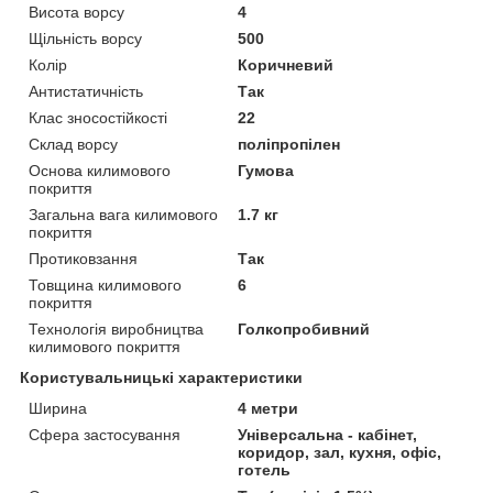
Висота ворсу
4
Щільність ворсу
500
Колір
Коричневий
Антистатичність
Так
Клас зносостійкості
22
Склад ворсу
поліпропілен
Основа килимового
Гумова
покриття
Загальна вага килимового
1.7 кг
покриття
Протиковзання
Так
Товщина килимового
6
покриття
Технологія виробництва
Голкопробивний
килимового покриття
Користувальницькі характеристики
Ширина
4 метри
Сфера застосування
Універсальна - кабінет,
коридор, зал, кухня, офіс,
готель