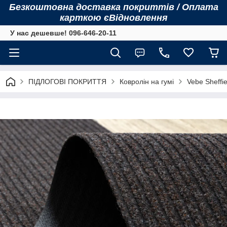
Безкоштовна доставка покриттів / Оплата
карткою єВідновлення
У нас дешевше! 096-646-20-11
ПІДЛОГОВІ ПОКРИТТЯ
Ковролін на гумі
Vebe Sheffie