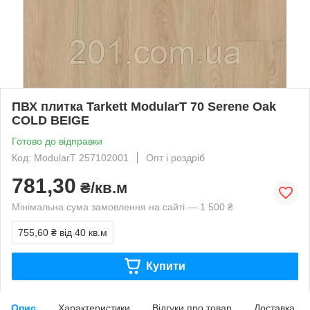
ПВХ плитка Tarkett ModularT 70 Serene Oak
COLD BEIGE
Готово до відправки
Код: ModularT 257102001
Опт і роздріб
781,30
₴/кв.м
Мінімальна сума замовлення на сайті — 1 500 ₴
755,60 ₴
від 40 кв.м
Купити
Опис
Характеристики
Відгуки про товар
Доставка