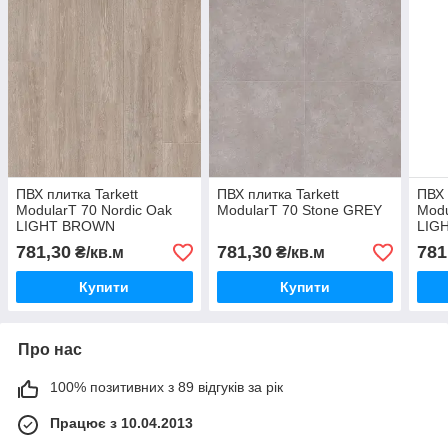
ПВХ плитка Tarkett
ПВХ плитка Tarkett
ПВХ 
ModularT 70 Nordic Oak
ModularT 70 Stone GREY
Modu
LIGHT BROWN
LIG
781,30
781,30
781
₴/кв.м
₴/кв.м
Купити
Купити
Про нас
100% позитивних з 89 відгуків за рік
Працює з 10.04.2013