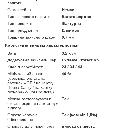
пачкою
Самоклейна
Немає
Тип вінілового покриття
Багатошарове
Тип поверхні
Фактурна
Тип приєднання
Клейове
Товщина захисного шару
0.7 мм
Користувальницькі характеристики
Вага
3.2 кг/м²
Додатковий захисний шар
Extreme Protection
Клас зносостійкост
23 / 34 / 43
Мінімальний аванс
40 %
(можлива оплата на
рахунок ФОП / на картку
Приватбанку / на картку
Монобанку (без комісій))
Можна застосовувати в
Так
якості покриття на «теплу»
підлогу
Оплата карткою
Так (комісія 1,5%)
єВідновлення
Стійкість до впливу ніжок
висока стійкість