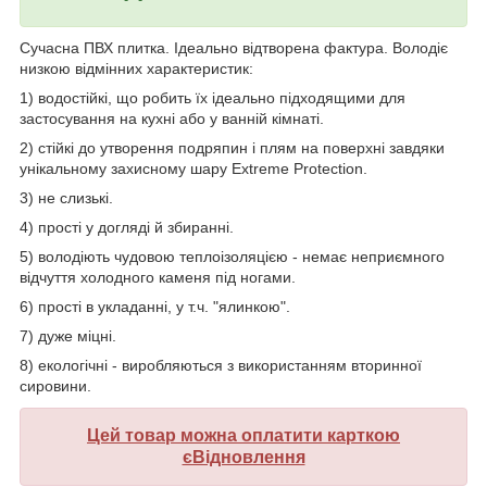
Сучасна ПВХ плитка. Ідеально відтворена фактура. Володіє
низкою відмінних характеристик:
1) водостійкі, що робить їх ідеально підходящими для
застосування на кухні або у ванній кімнаті.
2) стійкі до утворення подряпин і плям на поверхні завдяки
унікальному захисному шару Extreme Protection.
3) не слизькі.
4) прості у догляді й збиранні.
5) володіють чудовою теплоізоляцією - немає неприємного
відчуття холодного каменя під ногами.
6) прості в укладанні, у т.ч. "ялинкою".
7) дуже міцні.
8) екологічні - виробляються з використанням вторинної
сировини.
Цей товар можна оплатити карткою
єВідновлення