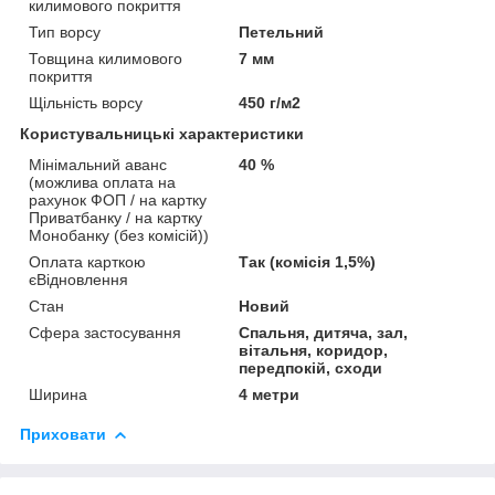
килимового покриття
Тип ворсу
Петельний
Товщина килимового
7 мм
покриття
Щільність ворсу
450 г/м2
Користувальницькі характеристики
Мінімальний аванс
40 %
(можлива оплата на
рахунок ФОП / на картку
Приватбанку / на картку
Монобанку (без комісій))
Оплата карткою
Так (комісія 1,5%)
єВідновлення
Стан
Новий
Сфера застосування
Спальня, дитяча, зал,
вітальня, коридор,
передпокій, сходи
Ширина
4 метри
Приховати