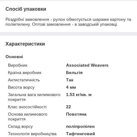
Спосіб упаковки
Роздрібні замовлення - рулон обмотується шарами картону та
поліетилену. Оптові замовлення - в заводській упаковці.
Характеристики
Основні
Виробник
Associated Weavers
Країна виробник
Бельгія
Антистатичність
Так
Висота ворсу
4 мм
Загальна вага килимового
1.53 кг/кв. м
покриття
Клас зносостійкості
22
Основа килимового
Повстяна
покриття
Склад ворсу
поліпропілен
Технологія виробництва
Тафтинговий