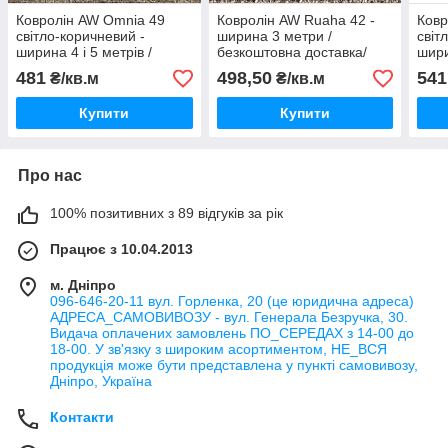
Ковролін AW Omnia 49
Ковролін AW Ruaha 42 -
Ковр
світло-коричневий -
ширина 3 метри /
світ
ширина 4 і 5 метрів /
безкоштовна доставка/
шири
безкоштовна доставка/
безк
481
498,50
541
₴/кв.м
₴/кв.м
Купити
Купити
Про нас
100% позитивних з 89 відгуків за рік
Працює з 10.04.2013
м. Дніпро
096-646-20-11 вул. Горленка, 20 (це юридична адреса)
АДРЕСА_САМОВИВОЗУ - вул. Генерала Безручка, 30.
Видача оплачених замовлень ПО_СЕРЕДАХ з 14-00 до
18-00. У зв'язку з широким асортиментом, НЕ_ВСЯ
продукція може бути представлена у пункті самовивозу,
Дніпро, Україна
Контакти