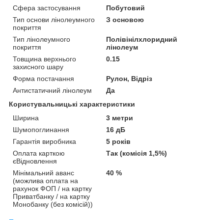
Сфера застосування
Побутовий
Тип основи лінолеумного
З основою
покриття
Тип лінолеумного
Полівінілхлоридний
покриття
лінолеум
Товщина верхнього
0.15
захисного шару
Форма постачання
Рулон, Відріз
Антистатичний лінолеум
Да
Користувальницькі характеристики
Ширина
3 метри
Шумопоглинання
16 дБ
Гарантія виробника
5 років
Оплата карткою
Так (комісія 1,5%)
єВідновлення
Мінімальний аванс
40 %
(можлива оплата на
рахунок ФОП / на картку
Приватбанку / на картку
Монобанку (без комісій))