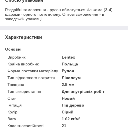
Спосіб упаковки
Роздрібні замовлення - рулон обмотується кількома (3-4)
шарами чорного поліетилену. Оптові замовлення - в
заводській упаковці.
Характеристики
Основні
Виробник
Lentex
Країна виробник
Польща
Форма поставки матеріалу
Рулон
Тип підлогового покриття
Лінолеум
Товщина
2.5 мм
Тип використання
Для внутрішніх робіт
Стан
Новий
Імітація
Під дерево
Колір
Сірий
Вага
1.62 кг/м²
Клас зносостійкості
21