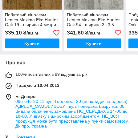
Побутовий лінолеум
Побутовий лінолеум
Побу
Lentex Maxima Eko Hunter
Lentex Maxima Eko Hunter
Lent
Oak 19 - ширина 4 метри
Oak 94 - ширина 3 і 3,5
Oak 
метри
335,10
341,60
335
₴/кв.м
₴/кв.м
Купити
Купити
Про нас
100% позитивних з 89 відгуків за рік
Працює з 10.04.2013
м. Дніпро
096-646-20-11 вул. Горленка, 20 (це юридична адреса)
АДРЕСА_САМОВИВОЗУ - вул. Генерала Безручка, 30.
Видача оплачених замовлень ПО_СЕРЕДАХ з 14-00 до
18-00. У зв'язку з широким асортиментом, НЕ_ВСЯ
продукція може бути представлена у пункті самовивозу,
Дніпро, Україна
Контакти