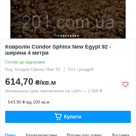
Ковролін Condor Sphinx New Egypt 92 -
ширина 4 метри
Готово до відправки
Код: Кондор Сфінкс Нью 92
Опт і роздріб
614,70
₴/кв.м
Мінімальна сума замовлення на сайті — 1 500 ₴
543,90 ₴
від 100 кв.м
Купити
Опис
Характеристики
Відгуки про товар
Доставка