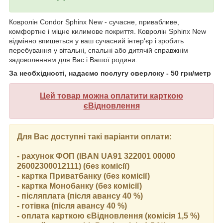
Ковролін Condor Sphinx New - сучасне, привабливе,
комфортне і міцне килимове покриття. Ковролін Sphinx New
відмінно впишеться у ваш сучасний інтер'єр і зробить
перебування у вітальні, спальні або дитячій справжнім
задоволенням для Вас і Вашої родини.
За необхідності, надаємо послугу оверлоку - 50 грн/метр
Цей товар можна оплатити карткою
єВідновлення
Для Вас доступні такі варіанти оплати:
- рахунок ФОП (IBAN UA91 322001 00000
26002300012111) (без комісії)
- картка Приватбанку (без комісії)
- картка Монобанку (без комісії)
- післяплата (після авансу 40 %)
- готівка (після авансу 40 %)
- оплата карткою єВідновлення (комісія 1,5 %)