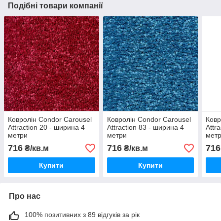
Подібні товари компанії
Ковролін Condor Carousel
Ковролін Condor Carousel
Ковр
Attraction 20 - ширина 4
Attraction 83 - ширина 4
Attr
метри
метри
мет
716
716
716
₴/кв.м
₴/кв.м
Купити
Купити
Про нас
100% позитивних з 89 відгуків за рік