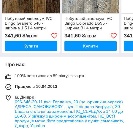
Побутовий лінолеум IVC
Побутовий лінолеум IVC
Побу
Bingo Granero 548 -
Bingo Colorado D595 -
Bing
ширина 1,5 і 4 метри
ширина 3 і 4 метри
шири
341,60
341,60
341
₴/кв.м
₴/кв.м
Купити
Купити
Про нас
100% позитивних з 89 відгуків за рік
Працює з 10.04.2013
м. Дніпро
096-646-20-11 вул. Горленка, 20 (це юридична адреса)
АДРЕСА_САМОВИВОЗУ - вул. Генерала Безручка, 30.
Видача оплачених замовлень ПО_СЕРЕДАХ з 14-00 до
18-00. У зв'язку з широким асортиментом, НЕ_ВСЯ
продукція може бути представлена у пункті самовивозу,
Дніпро, Україна