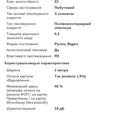
Клас зносостійкості
22
Сфера застосування
Побутовий
Тип основи лінолеумного
З основою
покриття
Тип лінолеумного
Полівінілхлоридний
покриття
лінолеум
Товщина верхнього
0.2
захисного шару
Форма постачання
Рулон, Відріз
Антистатичний лінолеум
Да
Властивості протиковзання
R9
Користувальницькі характеристики
Ширина
3 метри
Оплата карткою
Так (комісія 1,5%)
єВідновлення
Мінімальний аванс
40 %
(можлива оплата на
рахунок ФОП / на картку
Приватбанку / на картку
Монобанку (без комісій))
Шумопоглинання
18 дБ