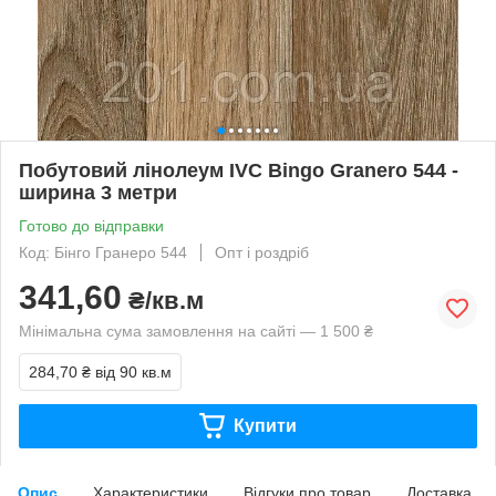
Побутовий лінолеум IVC Bingo Granero 544 -
ширина 3 метри
Готово до відправки
Код: Бінго Гранеро 544
Опт і роздріб
341,60
₴/кв.м
Мінімальна сума замовлення на сайті — 1 500 ₴
284,70 ₴
від 90 кв.м
Купити
Опис
Характеристики
Відгуки про товар
Доставка