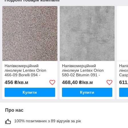
Напівкомерційний
Напівкомерційний
Напі
лінолеум Lentex Orion
лінолеум Lentex Orion
ліно
466-09 Borelli 094 -
580-02 Bitumin 091 -
Casp
ширина 2 і 4 метри
ширина 3 метри
і 3,5
456
468,40
611
₴/кв.м
₴/кв.м
Купити
Купити
Про нас
100% позитивних з 89 відгуків за рік