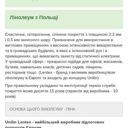
Лінолеум з Польщі
Еластичне, гетерогенне, спінене покриття з товщиною 2,2 мм
і 0,5 мм захисного шару. Призначене для використання в
житлових приміщеннях з високою інтенсивністю використання
та в громадських будівлях, в яких є інтенсивний рух і в
приміщеннях, що вимагають захисту від статичної електрики.
У громадській сфері - прекрасно підійде для офісів, магазинів,
бутиків, навчальних класів, дитячих садків, лікарень,
ресторанів тощо. (Lentex - бренд з великим виробництвом
лінолеуму в Європі та входить до концерну Unilin)
При правильному укладанні та експлуатації термін служби
покриття може досягти 15 років (гарантія від виробника - 10
років).
ОСНОВА ЦЬОГО ЛІНОЛЕУМУ - ПІНА
Unilin Lentex - найбільший виробник підлогових
покриттів Європи.