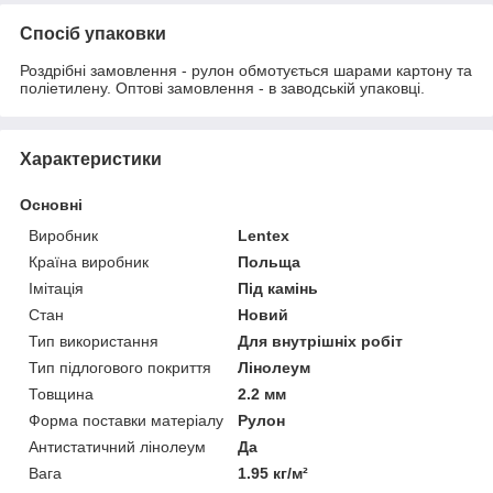
Спосіб упаковки
Роздрібні замовлення - рулон обмотується шарами картону та
поліетилену. Оптові замовлення - в заводській упаковці.
Характеристики
Основні
Виробник
Lentex
Країна виробник
Польща
Імітація
Під камінь
Стан
Новий
Тип використання
Для внутрішніх робіт
Тип підлогового покриття
Лінолеум
Товщина
2.2 мм
Форма поставки матеріалу
Рулон
Антистатичний лінолеум
Да
Вага
1.95 кг/м²