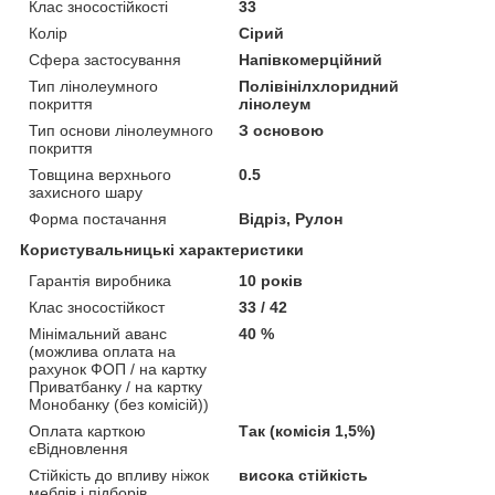
Клас зносостійкості
33
Колір
Сірий
Сфера застосування
Напівкомерційний
Тип лінолеумного
Полівінілхлоридний
покриття
лінолеум
Тип основи лінолеумного
З основою
покриття
Товщина верхнього
0.5
захисного шару
Форма постачання
Відріз, Рулон
Користувальницькі характеристики
Гарантія виробника
10 років
Клас зносостійкост
33 / 42
Мінімальний аванс
40 %
(можлива оплата на
рахунок ФОП / на картку
Приватбанку / на картку
Монобанку (без комісій))
Оплата карткою
Так (комісія 1,5%)
єВідновлення
Стійкість до впливу ніжок
висока стійкість
меблів і підборів