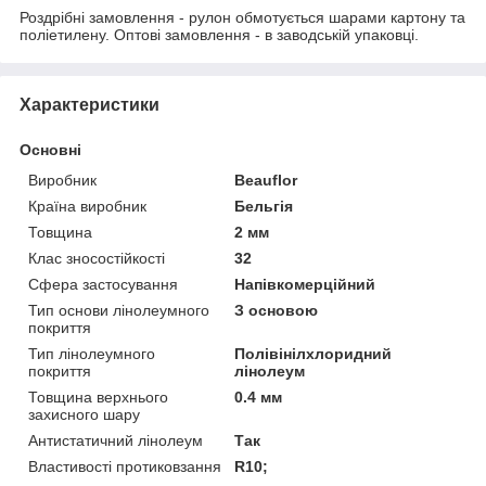
Роздрібні замовлення - рулон обмотується шарами картону та
поліетилену. Оптові замовлення - в заводській упаковці.
Характеристики
Основні
Виробник
Beauflor
Країна виробник
Бельгія
Товщина
2 мм
Клас зносостійкості
32
Сфера застосування
Напівкомерційний
Тип основи лінолеумного
З основою
покриття
Тип лінолеумного
Полівінілхлоридний
покриття
лінолеум
Товщина верхнього
0.4 мм
захисного шару
Антистатичний лінолеум
Так
Властивості протиковзання
R10;