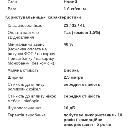
Стан
Новий
Вага
1.6 кг/кв. м
Користувальницькі характеристики
Клас зносостійкост
23 / 32 / 41
Оплата карткою
Так (комісія 1,5%)
єВідновлення
Мінімальний аванс
40 %
(можлива оплата на
рахунок ФОП / на картку
Приватбанку / на картку
Монобанку (без комісій))
Хімічна стійкість
Висока
Ширина
2,5 метри
Стійкість до впливу
середня стійкість
роликових крісел
Стійкість до впливу ніжок
середня стійкість
меблів і підборів
Шумопоглинання
10 дБ
Гарантія виробника
побутове використання - 10
років / комерційне
використання - 5 років