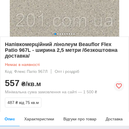
Напівкомерційний лінолеум Beauflor Flex
Patio 967L - ширина 2,5 метри /безкоштовна
доставка/
Немає в наявності
Код: Флекс Патіо 967Л
Опт і роздріб
557
₴/кв.м
Мінімальна сума замовлення на сайті — 1 500 ₴
487 ₴
від 75 кв.м
Опис
Характеристики
Відгуки про товар
Доставка