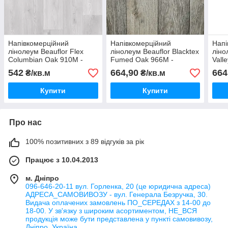
Напівкомерційний
Напівкомерційний
Напі
лінолеум Beauflor Flex
лінолеум Beauflor Blacktex
ліно
Columbian Oak 910M -
Fumed Oak 966M -
Vall
ширина 3 і 3,5 метри /
ширина 3 і 4 метри
3 і 
542
664,90
664
₴/кв.м
₴/кв.м
безкоштовна доставка/
Купити
Купити
Про нас
100% позитивних з 89 відгуків за рік
Працює з 10.04.2013
м. Дніпро
096-646-20-11 вул. Горленка, 20 (це юридична адреса)
АДРЕСА_САМОВИВОЗУ - вул. Генерала Безручка, 30.
Видача оплачених замовлень ПО_СЕРЕДАХ з 14-00 до
18-00. У зв'язку з широким асортиментом, НЕ_ВСЯ
продукція може бути представлена у пункті самовивозу,
Дніпро, Україна