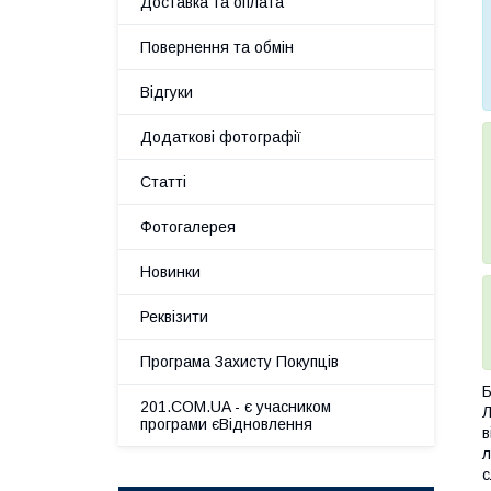
Доставка та оплата
Повернення та обмін
Відгуки
Додаткові фотографії
Статті
Фотогалерея
Новинки
Реквізити
Програма Захисту Покупців
Б
201.COM.UA - є учасником
Л
програми єВідновлення
в
л
с