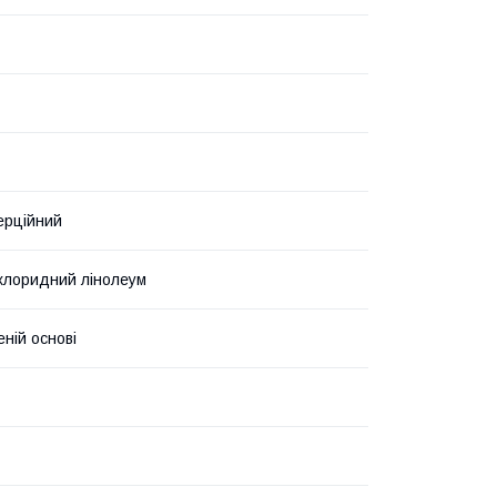
ерційний
лхлоридний лінолеум
еній основі