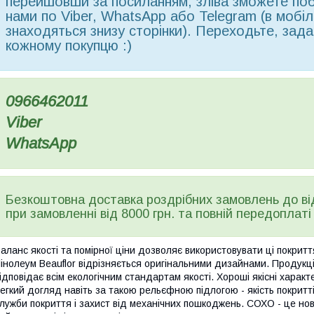
перейшовши за посиланням, зліва зможете поба
нами по Viber, WhatsApp або Telegram (в мобільн
знаходяться знизу сторінки). Переходьте, зада
кожному покупцю :)
0966462011
Viber
WhatsApp
Безкоштовна доставка роздрібних замовлень до в
при замовленні від 8000 грн. та повній передоплаті
аланс якості та помірної ціни дозволяє використовувати ці покриття
інолеум Beauflor відрізняється оригінальними дизайнами. Продукці
ідповідає всім екологічним стандартам якості. Хороші якісні харак
егкий догляд навіть за такою рельєфною підлогою - якість покритт
лужби покриття і захист від механічних пошкоджень. СОХО - це нов