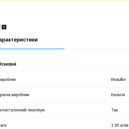
арактеристики
Основні
иробник
Beauflor
раїна виробник
Бельгія
нтистатичний лінолеум
Так
ага
1.95 кг/кв