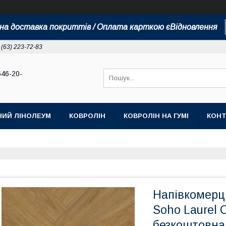
а доставка покриттів / Оплата карткою єВідновлення
 (63) 223-72-83
646-20-
НИЙ ЛІНОЛЕУМ
КОВРОЛІН
КОВРОЛІН НА ГУМІ
КОНТ
Напівкомерці
Soho Laurel 
безкоштовна