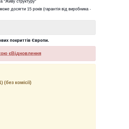
та "Живу структуру"
оже досягти 15 років (гарантія від виробника -
ових покриттів Європи.
кою єВідновлення
 (без комісії)