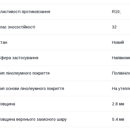
ластивості протиковзання
R10;
лас зносостійкості
32
Стан
Новий
фера застосування
Напівком
ип лінолеумного покриття
Полівіні
ип основи лінолеумного покриття
На утепл
Товщина
2.8 мм
овщина верхнього захисного шару
0.4 мм