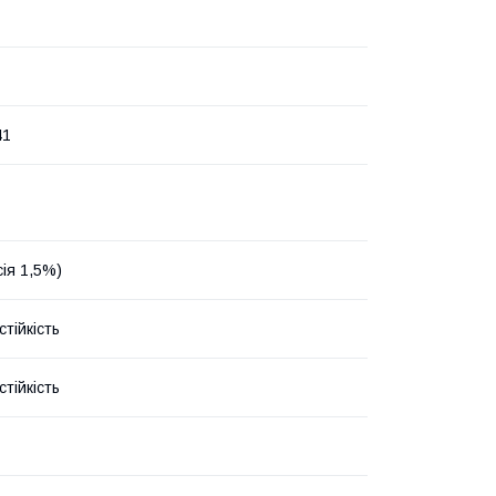
41
сія 1,5%)
тійкість
тійкість