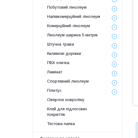
Побутовий лінолеум
Напівкомерційний лінолеум
Комерційний лінолеум
Лінолеум ширина 5 метрів
Штучна трава
Килимові доріжки
ПВХ плитка
Ламінат
Спортивний лінолеум
Плінтус
Оверлок ковроліну
Клей для підлогових
покриттів
Тестова папка