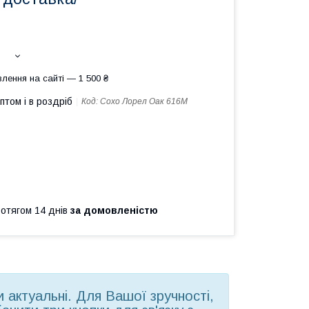
лення на сайті — 1 500 ₴
птом і в роздріб
Код:
Сохо Лорел Оак 616М
ротягом 14 днів
за домовленістю
ни актуальні. Для Вашої зручності,