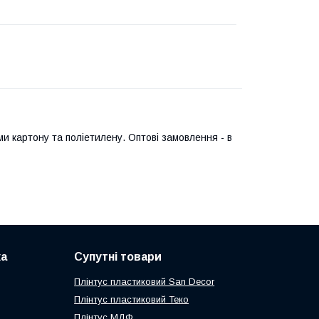
и картону та поліетилену. Оптові замовлення - в
ка
Супутні товари
Плінтус пластиковий San Decor
Плінтус пластиковий Теко
Плінтус МДФ