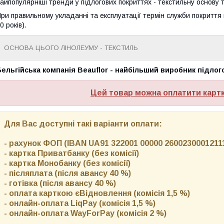
айпопулярніші тренди у підлогових покриттях - текстильну основу 
ри правильному укладанні та експлуатації термін служби покриття м
0 років).
ОСНОВА ЦЬОГО ЛІНОЛЕУМУ - ТЕКСТИЛЬ
ельгійська компанія Beauflor - найбільший виробник підлог
Цей товар можна оплатити карт
Для Вас доступні такі варіанти оплати:
- рахунок ФОП (IBAN UA91 322001 00000 26002300012111)
- картка Приватбанку (без комісії)
- картка Монобанку (без комісії)
- післяплата (після авансу 40 %)
- готівка (після авансу 40 %)
- оплата карткою єВідновлення (комісія 1,5 %)
- онлайн-оплата LiqPay (комісія 1,5 %)
- онлайн-оплата WayForPay (комісія 2 %)