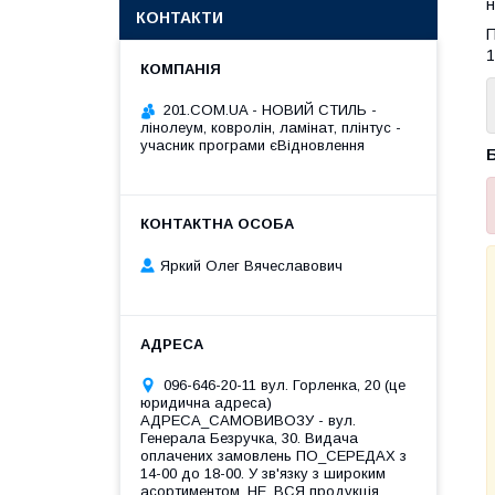
н
КОНТАКТИ
П
1
201.COM.UA - НОВИЙ СТИЛЬ -
лінолеум, ковролін, ламінат, плінтус -
учасник програми єВідновлення
Б
Яркий Олег Вячеславович
096-646-20-11 вул. Горленка, 20 (це
юридична адреса)
АДРЕСА_САМОВИВОЗУ - вул.
Генерала Безручка, 30. Видача
оплачених замовлень ПО_СЕРЕДАХ з
14-00 до 18-00. У зв'язку з широким
асортиментом, НЕ_ВСЯ продукція