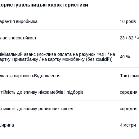
Користувальницькі характеристики
арантія виробника
10 років
лас зносостійкост
23 / 32 / 
інімальний аванс (можлива оплата на рахунок ФОП / на
40 %
артку Приватбанку / на картку Монобанку (без комісій))
плата карткою єВідновлення
Так (комі
тійкість до впливу ніжок меблів і підборів
середня с
тійкість до впливу роликових крісел
середня с
Ширина
4 метри