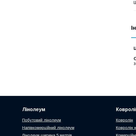
І
Ц
С
з
Лінолеум
Ковролі
Побутовий лінолеум
Ковролін
Напівкомерційний лінолеум
Ковролін н
Лінолеум ширина 5 метрів
Комерційн