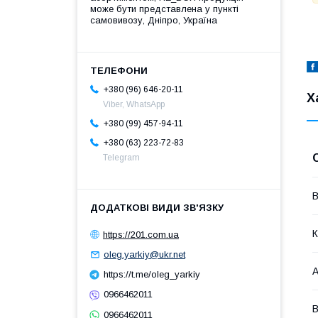
може бути представлена у пункті
самовивозу, Дніпро, Україна
+380 (96) 646-20-11
Х
Viber, WhatsApp
+380 (99) 457-94-11
+380 (63) 223-72-83
Telegram
В
К
https://201.com.ua
oleg.yarkiy@ukr.net
А
https://t.me/oleg_yarkiy
0966462011
В
0966462011