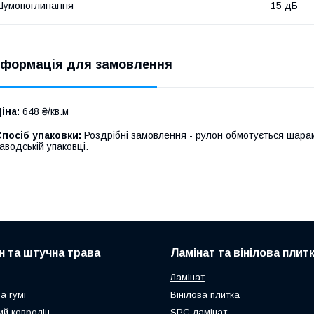
Шумопоглинання
15 дБ
нформація для замовлення
іна:
648 ₴/кв.м
посіб упаковки:
Роздрібні замовлення - рулон обмотується шарам
аводській упаковці.
н та штучна трава
Ламінат та вінілова плит
Ламінат
а гумі
Вінілова плитка
ий ковролін
SPC ламінат