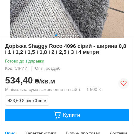
Доріжка Shaggy Roco 4096 сірий - ширина 0,8
і 1 і 1,2 і 1,5 і 1,8 і 2 і 2,5 і 3 і 4 метри
Готово до відправки
Код: СІРИЙ
Опт і роздріб
534,40
₴/кв.м
Мінімальна сума замовлення на сайті — 1 500 ₴
433,60 ₴
від 70 кв.м
Купити
Опис
Характеристики
Відгуки про товар
Доставка