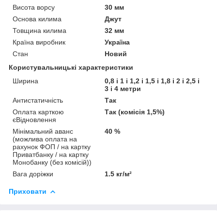
Висота ворсу
30 мм
Основа килима
Джут
Товщина килима
32 мм
Країна виробник
Україна
Стан
Новий
Користувальницькі характеристики
Ширина
0,8 і 1 і 1,2 і 1,5 і 1,8 і 2 і 2,5 і
3 і 4 метри
Антистатичність
Так
Оплата карткою
Так (комісія 1,5%)
єВідновлення
Мінімальний аванс
40 %
(можлива оплата на
рахунок ФОП / на картку
Приватбанку / на картку
Монобанку (без комісій))
Вага доріжки
1.5 кг/м²
Приховати