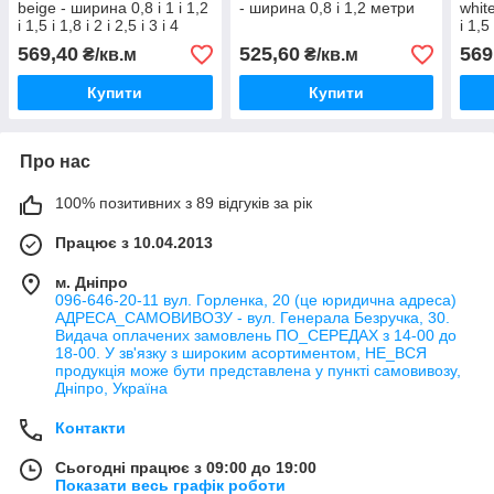
beige - ширина 0,8 і 1 і 1,2
- ширина 0,8 і 1,2 метри
white
і 1,5 і 1,8 і 2 і 2,5 і 3 і 4
і 1,5
метри
569,40
525,60
569
₴/кв.м
₴/кв.м
Купити
Купити
Про нас
100% позитивних з 89 відгуків за рік
Працює з 10.04.2013
м. Дніпро
096-646-20-11 вул. Горленка, 20 (це юридична адреса)
АДРЕСА_САМОВИВОЗУ - вул. Генерала Безручка, 30.
Видача оплачених замовлень ПО_СЕРЕДАХ з 14-00 до
18-00. У зв'язку з широким асортиментом, НЕ_ВСЯ
продукція може бути представлена у пункті самовивозу,
Дніпро, Україна
Контакти
Сьогодні працює з 09:00 до 19:00
Показати весь графік роботи