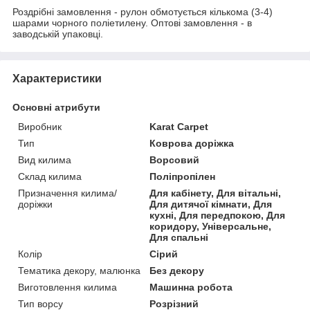
Роздрібні замовлення - рулон обмотується кількома (3-4)
шарами чорного поліетилену. Оптові замовлення - в
заводській упаковці.
Характеристики
Основні атрибути
Виробник
Karat Carpet
Тип
Коврова доріжка
Вид килима
Ворсовий
Склад килима
Поліпропілен
Призначення килима/
Для кабінету, Для вітальні,
доріжки
Для дитячої кімнати, Для
кухні, Для передпокою, Для
коридору, Універсальне,
Для спальні
Колір
Сірий
Тематика декору, малюнка
Без декору
Виготовлення килима
Машинна робота
Тип ворсу
Розрізний