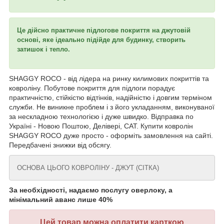
Це дійсно практичне підлогове покриття на джутовій
основі, яке ідеально підійде для будинку, створить
затишок і тепло.
SHAGGY ROCO - від лідера на ринку килимових покриттів та
ковроліну. Побутове покриття для підлоги порадує
практичністю, стійкістю відтінків, надійністю і довгим терміном
служби. Не виникне проблем і з його укладанням, виконуваної
за нескладною технологією і дуже швидко. Відправка по
Україні - Новою Поштою, Делівері, САТ. Купити ковролін
SHAGGY ROCO дуже просто - оформіть замовлення на сайті.
Передбачені знижки від обсягу.
ОСНОВА ЦЬОГО КОВРОЛІНУ - ДЖУТ (СІТКА)
За необхідності, надаємо послугу оверлоку, а
мінімальний аванс лише 40%
Цей товар можна оплатити карткою