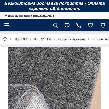
Безкоштовна доставка покриттів / Оплата
карткою єВідновлення
У нас дешевше! 096-646-20-11
ПІДЛОГОВІ ПОКРИТТЯ
Килимові доріжки
Ворсові ки