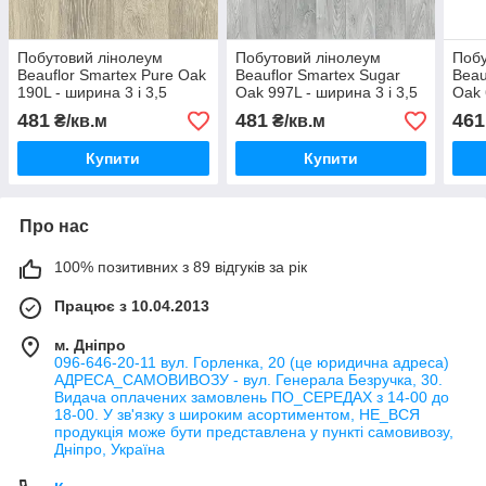
Побутовий лінолеум
Побутовий лінолеум
Побу
Beauflor Smartex Pure Oak
Beauflor Smartex Sugar
Beau
190L - ширина 3 і 3,5
Oak 997L - ширина 3 і 3,5
Oak 
метри /безкоштовна
метри /безкоштовна
метр
481
481
461
₴/кв.м
₴/кв.м
доставка/
доставка/
дост
Купити
Купити
Про нас
100% позитивних з 89 відгуків за рік
Працює з 10.04.2013
м. Дніпро
096-646-20-11 вул. Горленка, 20 (це юридична адреса)
АДРЕСА_САМОВИВОЗУ - вул. Генерала Безручка, 30.
Видача оплачених замовлень ПО_СЕРЕДАХ з 14-00 до
18-00. У зв'язку з широким асортиментом, НЕ_ВСЯ
продукція може бути представлена у пункті самовивозу,
Дніпро, Україна