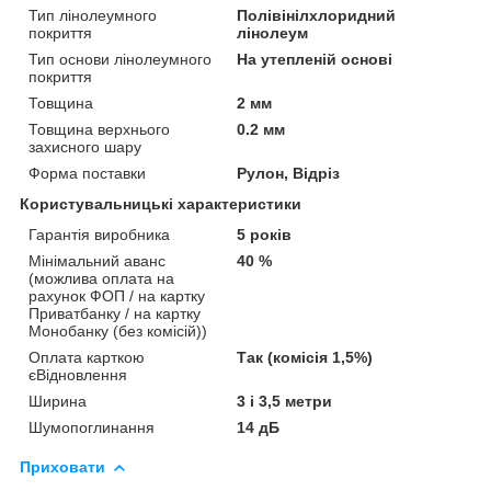
Тип лінолеумного
Полівінілхлоридний
покриття
лінолеум
Тип основи лінолеумного
На утепленій основі
покриття
Товщина
2 мм
Товщина верхнього
0.2 мм
захисного шару
Форма поставки
Рулон, Відріз
Користувальницькі характеристики
Гарантія виробника
5 років
Мінімальний аванс
40 %
(можлива оплата на
рахунок ФОП / на картку
Приватбанку / на картку
Монобанку (без комісій))
Оплата карткою
Так (комісія 1,5%)
єВідновлення
Ширина
3 і 3,5 метри
Шумопоглинання
14 дБ
Приховати