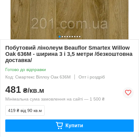
Побутовий лінолеум Beauflor Smartex Willow
Oak 636M - ширина 3 і 3,5 метри /безкоштовна
доставка/
Готово до відправки
Код: Смартекс Віллоу Оак 636М
Опт і роздріб
481
₴/кв.м
Мінімальна сума замовлення на сайті — 1 500 ₴
419 ₴
від 90 кв.м
Купити