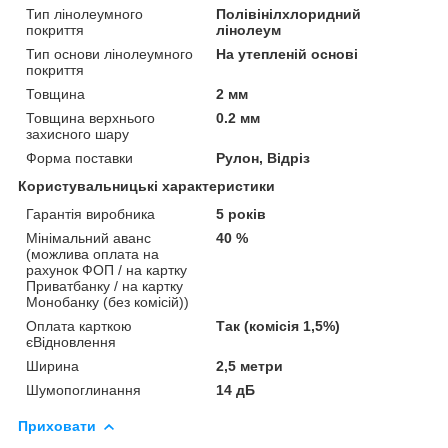
Тип лінолеумного
Полівінілхлоридний
покриття
лінолеум
Тип основи лінолеумного
На утепленій основі
покриття
Товщина
2 мм
Товщина верхнього
0.2 мм
захисного шару
Форма поставки
Рулон, Відріз
Користувальницькі характеристики
Гарантія виробника
5 років
Мінімальний аванс
40 %
(можлива оплата на
рахунок ФОП / на картку
Приватбанку / на картку
Монобанку (без комісій))
Оплата карткою
Так (комісія 1,5%)
єВідновлення
Ширина
2,5 метри
Шумопоглинання
14 дБ
Приховати