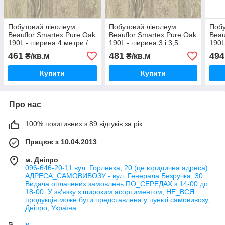
Побутовий лінолеум
Побутовий лінолеум
Побу
Beauflor Smartex Pure Oak
Beauflor Smartex Pure Oak
Beau
190L - ширина 4 метри /
190L - ширина 3 і 3,5
190L
безкоштовна доставка/
метри /безкоштовна
безк
461
481
494
₴/кв.м
₴/кв.м
доставка/
Купити
Купити
Про нас
100% позитивних з 89 відгуків за рік
Працює з 10.04.2013
м. Дніпро
096-646-20-11 вул. Горленка, 20 (це юридична адреса)
АДРЕСА_САМОВИВОЗУ - вул. Генерала Безручка, 30.
Видача оплачених замовлень ПО_СЕРЕДАХ з 14-00 до
18-00. У зв'язку з широким асортиментом, НЕ_ВСЯ
продукція може бути представлена у пункті самовивозу,
Дніпро, Україна