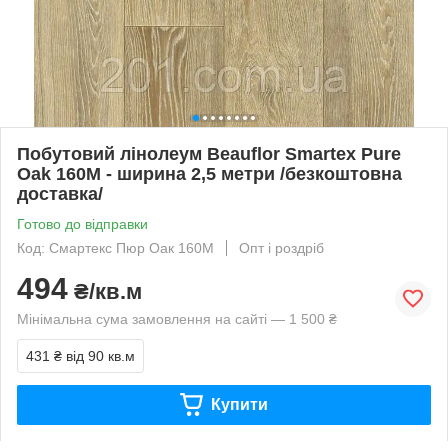
Побутовий лінолеум Beauflor Smartex Pure
Oak 160M - ширина 2,5 метри /безкоштовна
доставка/
Готово до відправки
Код: Смартекс Пюр Оак 160М
Опт і роздріб
494
₴/кв.м
Мінімальна сума замовлення на сайті — 1 500 ₴
431 ₴
від 90 кв.м
Купити