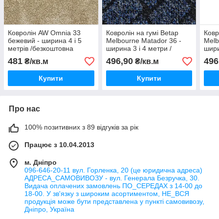
Ковролін AW Omnia 33
Ковролін на гумі Betap
Ковр
бежевий - ширина 4 і 5
Melbourne Matador 36 -
Melb
метрів /безкоштовна
ширина 3 і 4 метри /
шири
доставка/
безкоштовна доставка/
безк
481
496,90
496
₴/кв.м
₴/кв.м
Купити
Купити
Про нас
100% позитивних з 89 відгуків за рік
Працює з 10.04.2013
м. Дніпро
096-646-20-11 вул. Горленка, 20 (це юридична адреса)
АДРЕСА_САМОВИВОЗУ - вул. Генерала Безручка, 30.
Видача оплачених замовлень ПО_СЕРЕДАХ з 14-00 до
18-00. У зв'язку з широким асортиментом, НЕ_ВСЯ
продукція може бути представлена у пункті самовивозу,
Дніпро, Україна