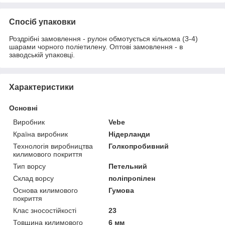
Спосіб упаковки
Роздрібні замовлення - рулон обмотується кількома (3-4)
шарами чорного поліетилену. Оптові замовлення - в
заводській упаковці.
Характеристики
Основні
Виробник
Vebe
Країна виробник
Нідерланди
Технологія виробництва
Голкопробивний
килимового покриття
Тип ворсу
Петельний
Склад ворсу
поліпропілен
Основа килимового
Гумова
покриття
Клас зносостійкості
23
Товщина килимового
6 мм