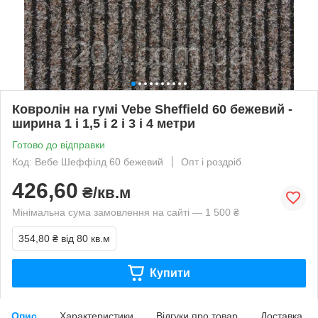
Ковролін на гумі Vebe Sheffield 60 бежевий -
ширина 1 і 1,5 і 2 і 3 і 4 метри
Готово до відправки
Код: Вебе Шеффілд 60 бежевий
Опт і роздріб
426,60
₴/кв.м
Мінімальна сума замовлення на сайті — 1 500 ₴
354,80 ₴
від 80 кв.м
Купити
Опис
Характеристики
Відгуки про товар
Доставка