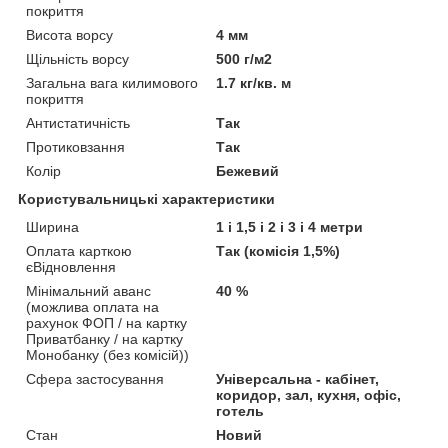
покриття
Висота ворсу
4 мм
Щільність ворсу
500 г/м2
Загальна вага килимового
1.7 кг/кв. м
покриття
Антистатичність
Так
Протиковзання
Так
Колір
Бежевий
Користувальницькі характеристики
Ширина
1 і 1,5 і 2 і 3 і 4 метри
Оплата карткою
Так (комісія 1,5%)
єВідновлення
Мінімальний аванс
40 %
(можлива оплата на
рахунок ФОП / на картку
Приватбанку / на картку
Монобанку (без комісій))
Сфера застосування
Універсальна - кабінет,
коридор, зал, кухня, офіс,
готель
Стан
Новий