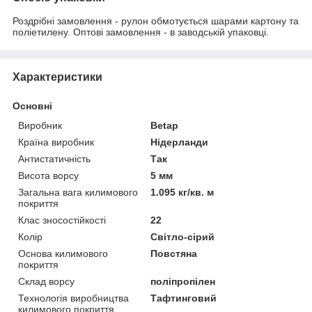
Роздрібні замовлення - рулон обмотується шарами картону та
поліетилену. Оптові замовлення - в заводській упаковці.
Характеристики
Основні
Виробник
Betap
Країна виробник
Нідерланди
Антистатичність
Так
Висота ворсу
5 мм
Загальна вага килимового
1.095 кг/кв. м
покриття
Клас зносостійкості
22
Колір
Світло-сірий
Основа килимового
Повстяна
покриття
Склад ворсу
поліпропілен
Технологія виробництва
Тафтинговий
килимового покриття