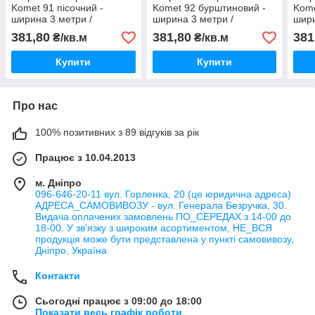
Komet 91 пісочний -
Komet 92 бурштиновий -
Kome
ширина 3 метри /
ширина 3 метри /
шири
безкоштовна доставка/
безкоштовна доставка/
безк
381,80
381,80
381
₴/кв.м
₴/кв.м
Купити
Купити
Про нас
100% позитивних з 89 відгуків за рік
Працює з 10.04.2013
м. Дніпро
096-646-20-11 вул. Горленка, 20 (це юридична адреса)
АДРЕСА_САМОВИВОЗУ - вул. Генерала Безручка, 30.
Видача оплачених замовлень ПО_СЕРЕДАХ з 14-00 до
18-00. У зв'язку з широким асортиментом, НЕ_ВСЯ
продукція може бути представлена у пункті самовивозу,
Дніпро, Україна
Контакти
Сьогодні працює з 09:00 до 18:00
Показати весь графік роботи