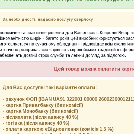
За необхідності, надаємо послугу оверлоку
кономічне та практичне рішення для Вашої оселі. Ковролін Betap в
ізноманітністю ширін - багато років цей виробник користується за
иготовляється на сучасному обладнанні і відповідає всім екологічн
итончено розкриває всю чарівність європейських традицій в оформл
абезпечать довгий строк служби та легкий догляд за підлогою.
Цей товар можна оплатити карт
Для Вас доступні такі варіанти оплати:
- рахунок ФОП (IBAN UA91 322001 00000 26002300012111)
- картка Приватбанку (без комісії)
- картка Монобанку (без комісії)
- післяплата (після авансу 40 %)
- готівка (після авансу 40 %)
- оплата карткою єВідновлення (комісія 1,5 %)