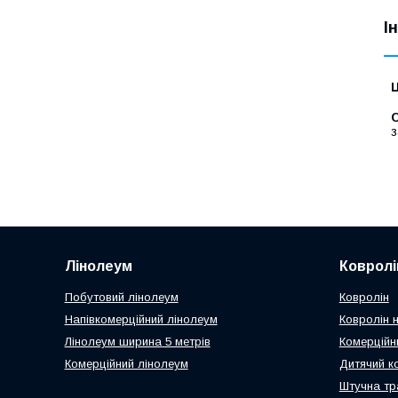
І
Ц
С
з
Лінолеум
Ковролі
Побутовий лінолеум
Ковролін
Напівкомерційний лінолеум
Ковролін н
Лінолеум ширина 5 метрів
Комерційн
Комерційний лінолеум
Дитячий к
Штучна тр