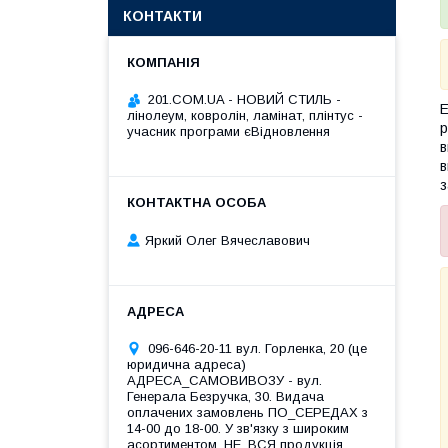
КОНТАКТИ
201.COM.UA - НОВИЙ СТИЛЬ -
Е
лінолеум, ковролін, ламінат, плінтус -
р
учасник програми єВідновлення
в
в
з
Яркий Олег Вячеславович
096-646-20-11 вул. Горленка, 20 (це
юридична адреса)
АДРЕСА_САМОВИВОЗУ - вул.
Генерала Безручка, 30. Видача
оплачених замовлень ПО_СЕРЕДАХ з
14-00 до 18-00. У зв'язку з широким
асортиментом, НЕ_ВСЯ продукція