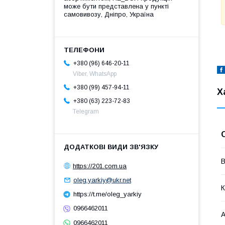
може бути представлена у пункті
самовивозу, Дніпро, Україна
+380 (96) 646-20-11
Viber, WhatsApp
+380 (99) 457-94-11
Х
+380 (63) 223-72-83
Telegram
В
https://201.com.ua
oleg.yarkiy@ukr.net
К
https://t.me/oleg_yarkiy
0966462011
А
0966462011