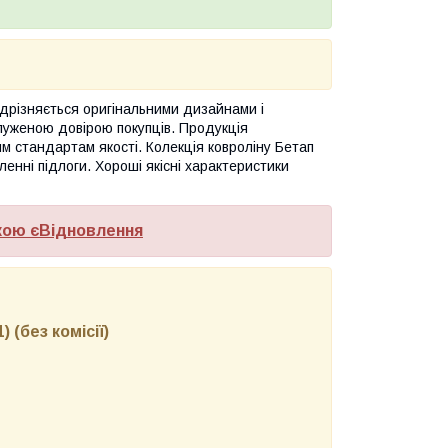
ідрізняється оригінальними дизайнами і
служеною довірою покупців. Продукція
им стандартам якості. Колекція ковроліну Бетап
енні підлоги. Хороші якісні характеристики
кою єВідновлення
 (без комісії)