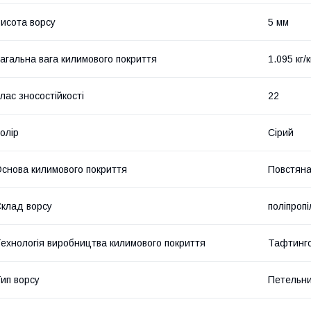
исота ворсу
5 мм
агальна вага килимового покриття
1.095 кг/к
лас зносостійкості
22
олір
Сірий
снова килимового покриття
Повстян
клад ворсу
поліпроп
ехнологія виробництва килимового покриття
Тафтинг
ип ворсу
Петельн