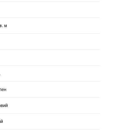
в. м
а
ілен
овий
ий