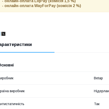
- онлайн-оплата LiqPay (комісія 1,5 %)
- онлайн-оплата WayForPay (комісія 2 %)
арактеристики
Основні
иробник
Betap
раїна виробник
Нідерла
нтистатичність
Так