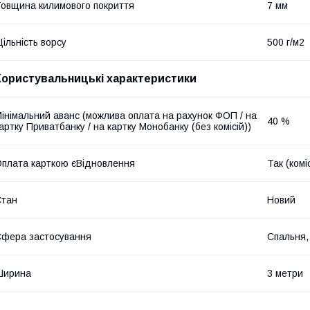
овщина килимового покриття
7 мм
ільність ворсу
500 г/м2
Користувальницькі характеристики
інімальний аванс (можлива оплата на рахунок ФОП / на
40 %
артку Приватбанку / на картку Монобанку (без комісій))
плата карткою єВідновлення
Так (комі
Стан
Новий
фера застосування
Спальня,
Ширина
3 метри