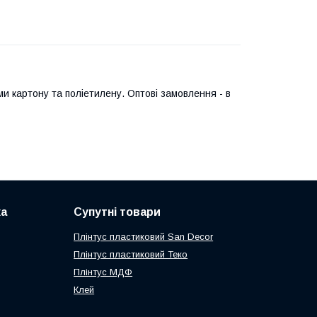
и картону та поліетилену. Оптові замовлення - в
ка
Супутні товари
Плінтус пластиковий San Decor
Плінтус пластиковий Теко
Плінтус МДФ
Клей