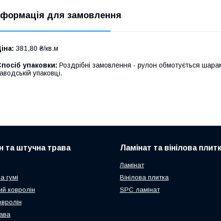
нформація для замовлення
іна:
381,80 ₴/кв.м
посіб упаковки:
Роздрібні замовлення - рулон обмотується шарам
аводській упаковці.
н та штучна трава
Ламінат та вінілова плит
Ламінат
а гумі
Вінілова плитка
ий ковролін
SPC ламінат
овролін
ава