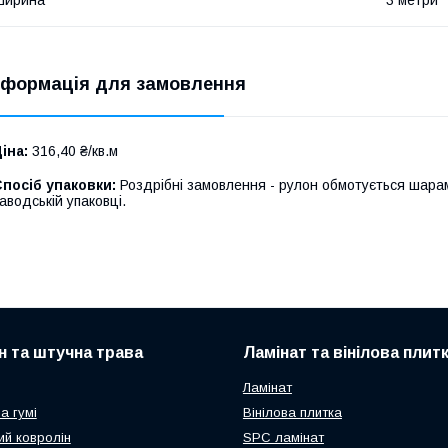
Ширина
3 метри
нформація для замовлення
іна:
316,40 ₴/кв.м
посіб упаковки:
Роздрібні замовлення - рулон обмотується шарам
аводській упаковці.
н та штучна трава
Ламінат та вінілова плит
Ламінат
а гумі
Вінілова плитка
ий ковролін
SPC ламінат