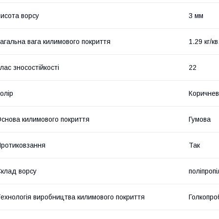
исота ворсу
3 мм
агальна вага килимового покриття
1.29 кг/кв
лас зносостійкості
22
олір
Коричне
снова килимового покриття
Гумова
ротиковзання
Так
клад ворсу
поліпроп
ехнологія виробництва килимового покриття
Голкопро