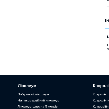
І
Ц
С
з
Лінолеум
Ковролі
Побутовий лінолеум
Ковролін
Напівкомерційний лінолеум
Ковролін н
Лінолеум ширина 5 метрів
Комерційн