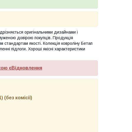
ідрізняється оригінальними дизайнами і
служеною довірою покупців. Продукція
им стандартам якості. Колекція ковроліну Бетап
енні підлоги. Хороші якісні характеристики
кою єВідновлення
 (без комісії)