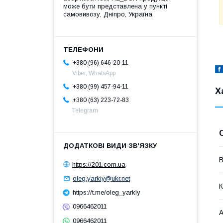
може бути представлена у пункті
самовивозу, Дніпро, Україна
+380 (96) 646-20-11
Viber, WhatsApp
+380 (99) 457-94-11
Х
+380 (63) 223-72-83
Telegram
В
https://201.com.ua
oleg.yarkiy@ukr.net
К
https://t.me/oleg_yarkiy
0966462011
А
0966462011