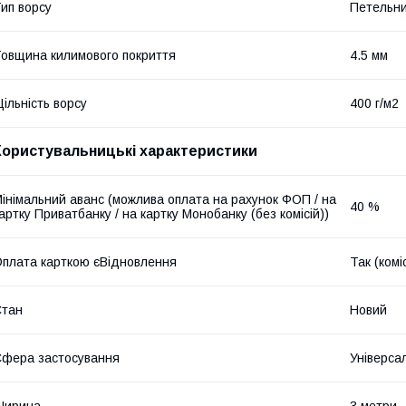
ип ворсу
Петельн
овщина килимового покриття
4.5 мм
ільність ворсу
400 г/м2
Користувальницькі характеристики
інімальний аванс (можлива оплата на рахунок ФОП / на
40 %
артку Приватбанку / на картку Монобанку (без комісій))
плата карткою єВідновлення
Так (комі
Стан
Новий
фера застосування
Універсал