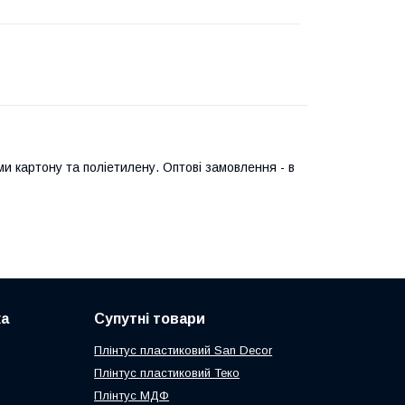
и картону та поліетилену. Оптові замовлення - в
ка
Супутні товари
Плінтус пластиковий San Decor
Плінтус пластиковий Теко
Плінтус МДФ