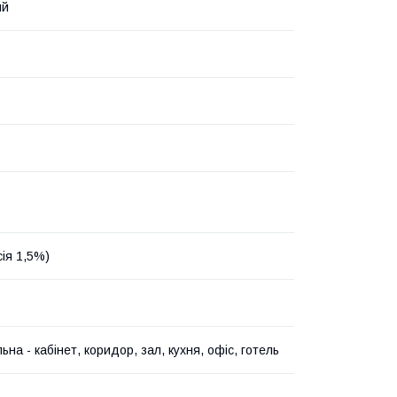
ий
сія 1,5%)
ьна - кабінет, коридор, зал, кухня, офіс, готель