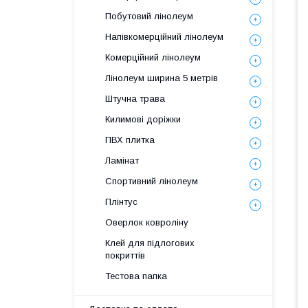
Побутовий лінолеум
Напівкомерційний лінолеум
Комерційний лінолеум
Лінолеум ширина 5 метрів
Штучна трава
Килимові доріжки
ПВХ плитка
Ламінат
Спортивний лінолеум
Плінтус
Оверлок ковроліну
Клей для підлогових
покриттів
Тестова папка