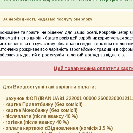
За необхідності, надаємо послугу оверлоку
кономічне та практичне рішення для Вашої оселі. Ковролін Betap в
ізноманітністю ширін - багато років цей виробник користується за
иготовляється на сучасному обладнанні і відповідає всім екологічн
итончено розкриває всю чарівність європейських традицій в оформл
абезпечать довгий строк служби та легкий догляд за підлогою.
Цей товар можна оплатити карт
Для Вас доступні такі варіанти оплати:
- рахунок ФОП (IBAN UA91 322001 00000 26002300012111)
- картка Приватбанку (без комісії)
- картка Монобанку (без комісії)
- післяплата (після авансу 40 %)
- готівка (після авансу 40 %)
- оплата карткою єВідновлення (комісія 1,5 %)