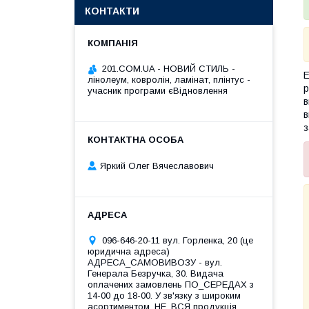
КОНТАКТИ
201.COM.UA - НОВИЙ СТИЛЬ -
Е
лінолеум, ковролін, ламінат, плінтус -
р
учасник програми єВідновлення
в
в
з
Яркий Олег Вячеславович
096-646-20-11 вул. Горленка, 20 (це
юридична адреса)
АДРЕСА_САМОВИВОЗУ - вул.
Генерала Безручка, 30. Видача
оплачених замовлень ПО_СЕРЕДАХ з
14-00 до 18-00. У зв'язку з широким
асортиментом, НЕ_ВСЯ продукція