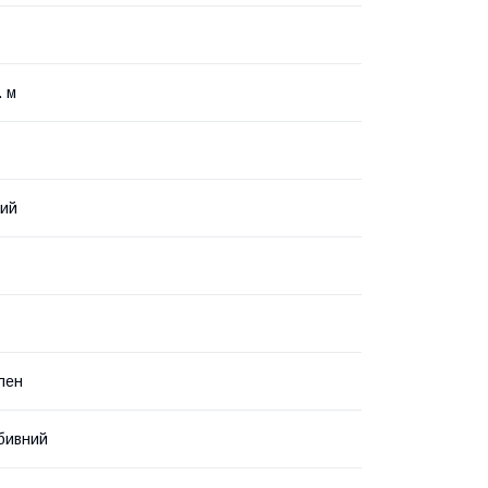
. м
вий
ілен
бивний