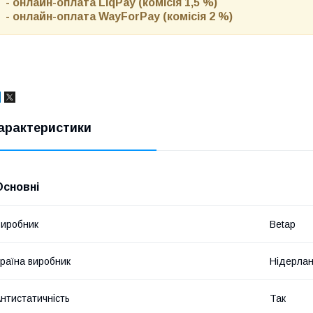
- онлайн-оплата LiqPay (комісія 1,5 %)
- онлайн-оплата WayForPay (комісія 2 %)
арактеристики
Основні
иробник
Betap
раїна виробник
Нідерла
нтистатичність
Так