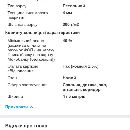
Тип ворсу
Петельний
Товщина килимового
4 мм
покриття
Щільність ворсу
300 г/м2
Користувальницькі характеристики
Мінімальний аванс
40 %
(можлива оплата на
рахунок ФОП / на картку
Приватбанку / на картку
Монобанку (без комісій))
Оплата карткою
Так (комісія 1,5%)
єВідновлення
Стан
Новий
Сфера застосування
Спальня, дитяча, зал,
вітальня, коридор
Ширина
4 і 5 метрів
Приховати
Відгуки про товар