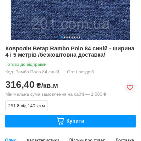
Ковролін Betap Rambo Polo 84 синій - ширина
4 і 5 метрів /безкоштовна доставка/
Готово до відправки
Код: Рамбо Поло 84 синій
Опт і роздріб
316,40
₴/кв.м
Мінімальна сума замовлення на сайті — 1 500 ₴
251 ₴
від 140 кв.м
Купити
Опис
Характеристики
Відгуки про товар
Доставка