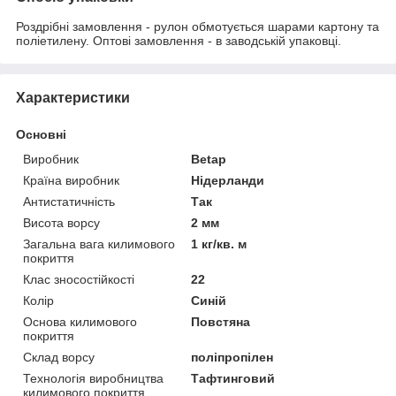
Роздрібні замовлення - рулон обмотується шарами картону та
поліетилену. Оптові замовлення - в заводській упаковці.
Характеристики
Основні
Виробник
Betap
Країна виробник
Нідерланди
Антистатичність
Так
Висота ворсу
2 мм
Загальна вага килимового
1 кг/кв. м
покриття
Клас зносостійкості
22
Колір
Синій
Основа килимового
Повстяна
покриття
Склад ворсу
поліпропілен
Технологія виробництва
Тафтинговий
килимового покриття