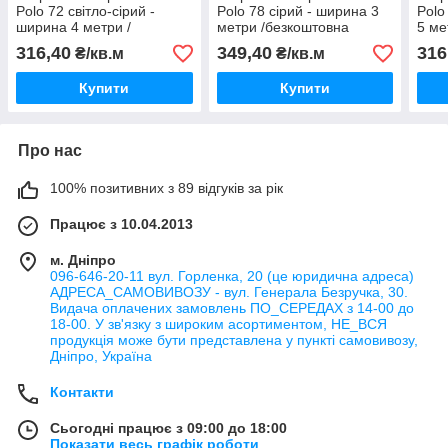
Polo 72 світло-сірий -
Polo 78 сірий - ширина 3
Polo
ширина 4 метри /
метри /безкоштовна
5 ме
безкоштовна доставка/
доставка/
дост
316,40
349,40
316
₴/кв.м
₴/кв.м
Купити
Купити
Про нас
100% позитивних з 89 відгуків за рік
Працює з 10.04.2013
м. Дніпро
096-646-20-11 вул. Горленка, 20 (це юридична адреса)
АДРЕСА_САМОВИВОЗУ - вул. Генерала Безручка, 30.
Видача оплачених замовлень ПО_СЕРЕДАХ з 14-00 до
18-00. У зв'язку з широким асортиментом, НЕ_ВСЯ
продукція може бути представлена у пункті самовивозу,
Дніпро, Україна
Контакти
Сьогодні працює з 09:00 до 18:00
Показати весь графік роботи