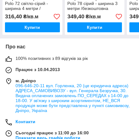
Polo 72 світло-сірий -
Polo 78 сірий - ширина 3
Polo
ширина 4 метри /
метри /безкоштовна
шири
безкоштовна доставка/
доставка/
безк
316,40
349,40
349
₴/кв.м
₴/кв.м
Купити
Купити
Про нас
100% позитивних з 89 відгуків за рік
Працює з 10.04.2013
м. Дніпро
096-646-20-11 вул. Горленка, 20 (це юридична адреса)
АДРЕСА_САМОВИВОЗУ - вул. Генерала Безручка, 30.
Видача оплачених замовлень ПО_СЕРЕДАХ з 14-00 до
18-00. У зв'язку з широким асортиментом, НЕ_ВСЯ
продукція може бути представлена у пункті самовивозу,
Дніпро, Україна
Контакти
Сьогодні працює з 11:00 до 16:00
Показати весь графік роботи