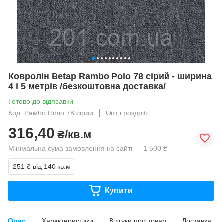
Ковролін Betap Rambo Polo 78 сірий - ширина
4 і 5 метрів /безкоштовна доставка/
Готово до відправки
Код: Рамбо Поло 78 сірий
Опт і роздріб
316,40
₴/кв.м
Мінімальна сума замовлення на сайті — 1 500 ₴
251 ₴
від 140 кв.м
Купити
Опис
Характеристики
Відгуки про товар
Доставка