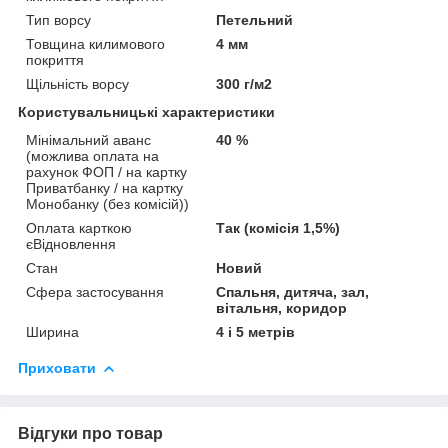
Тип ворсу
Петельний
Товщина килимового
4 мм
покриття
Щільність ворсу
300 г/м2
Користувальницькі характеристики
Мінімальний аванс
40 %
(можлива оплата на
рахунок ФОП / на картку
Приватбанку / на картку
Монобанку (без комісій))
Оплата карткою
Так (комісія 1,5%)
єВідновлення
Стан
Новий
Сфера застосування
Спальня, дитяча, зал,
вітальня, коридор
Ширина
4 і 5 метрів
Приховати
Відгуки про товар