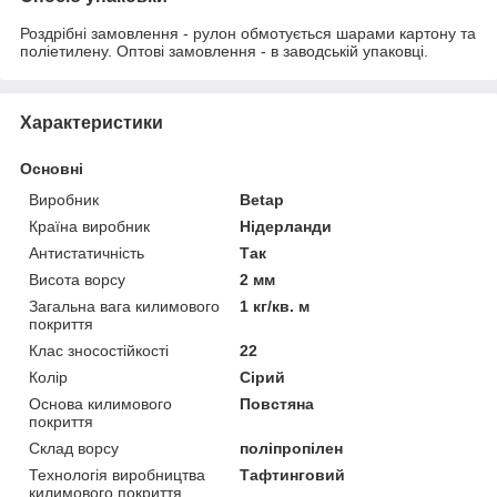
Роздрібні замовлення - рулон обмотується шарами картону та
поліетилену. Оптові замовлення - в заводській упаковці.
Характеристики
Основні
Виробник
Betap
Країна виробник
Нідерланди
Антистатичність
Так
Висота ворсу
2 мм
Загальна вага килимового
1 кг/кв. м
покриття
Клас зносостійкості
22
Колір
Сірий
Основа килимового
Повстяна
покриття
Склад ворсу
поліпропілен
Технологія виробництва
Тафтинговий
килимового покриття