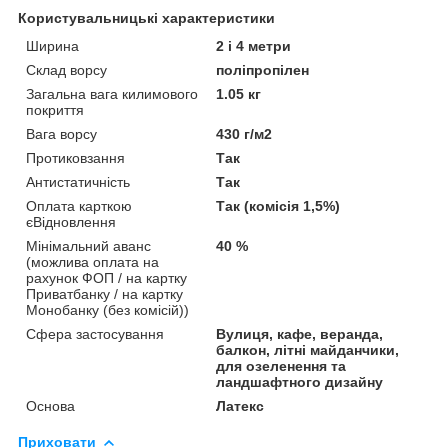
Користувальницькі характеристики
Ширина
2 і 4 метри
Склад ворсу
поліпропілен
Загальна вага килимового
1.05 кг
покриття
Вага ворсу
430 г/м2
Протиковзання
Так
Антистатичність
Так
Оплата карткою
Так (комісія 1,5%)
єВідновлення
Мінімальний аванс
40 %
(можлива оплата на
рахунок ФОП / на картку
Приватбанку / на картку
Монобанку (без комісій))
Сфера застосування
Вулиця, кафе, веранда,
балкон, літні майданчики,
для озеленення та
ландшафтного дизайну
Основа
Латекс
Приховати