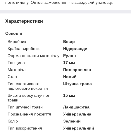
поліетилену. Оптові замовлення - в заводській упаковці.
Характеристики
Основні
Виробник
Betap
Країна виробник
Нідерланди
Форма поставки матеріалу
Рулон
Товщина
17 мм
Матеріал
Поліпропілен
Стан
Новий
Тип спортивного
Штучна трава
підлогового покриття
Висота ворсу штучної
15 мм
трави
Тип штучної трави
Ландшафтна
Призначення покриття
Універсальна
Колір
Зелений
Тип використання
Універсальний