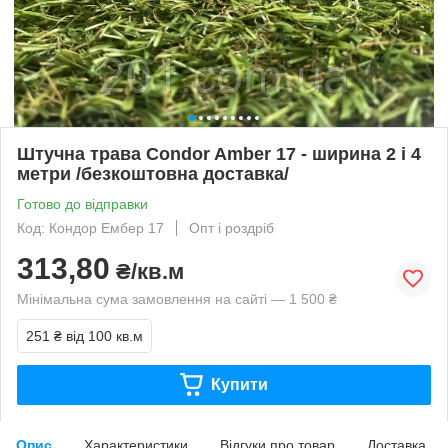
Штучна трава Condor Amber 17 - ширина 2 і 4
метри /безкоштовна доставка/
Готово до відправки
Код: Кондор Ембер 17
Опт і роздріб
313,80
₴/кв.м
Мінімальна сума замовлення на сайті — 1 500 ₴
251 ₴
від 100 кв.м
Купити
Опис
Характеристики
Відгуки про товар
Доставка