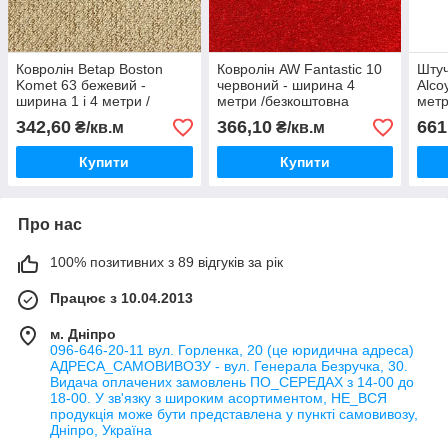
Ковролін Betap Boston
Ковролін AW Fantastic 10
Штуч
Komet 63 бежевий -
червоний - ширина 4
Alco
ширина 1 і 4 метри /
метри /безкоштовна
метр
безкоштовна доставка/
доставка/
дост
342,60
366,10
661
₴/кв.м
₴/кв.м
Купити
Купити
Про нас
100% позитивних з 89 відгуків за рік
Працює з 10.04.2013
м. Дніпро
096-646-20-11 вул. Горленка, 20 (це юридична адреса)
АДРЕСА_САМОВИВОЗУ - вул. Генерала Безручка, 30.
Видача оплачених замовлень ПО_СЕРЕДАХ з 14-00 до
18-00. У зв'язку з широким асортиментом, НЕ_ВСЯ
продукція може бути представлена у пункті самовивозу,
Дніпро, Україна