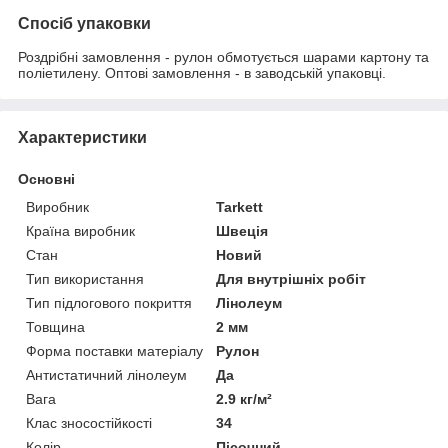
Спосіб упаковки
Роздрібні замовлення - рулон обмотується шарами картону та
поліетилену. Оптові замовлення - в заводській упаковці.
Характеристики
Основні
Виробник
Tarkett
Країна виробник
Швеція
Стан
Новий
Тип використання
Для внутрішніх робіт
Тип підлогового покриття
Лінолеум
Товщина
2 мм
Форма поставки матеріалу
Рулон
Антистатичний лінолеум
Да
Вага
2.9 кг/м²
Клас зносостійкості
34
Колір
Пісочний