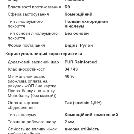
Властивості протиковзання
R9
Сфера застосування
Комерційний
Тип лінолеумного
Полівінілхлоридний
покриття
лінолеум
Тип основи лінолеумного
Без основи
покриття
Форма постачання
Відріз, Рулон
Користувальницькі характеристики
Додатковий захисний шар
PUR Reinforced
Клас зносостійкост
34 / 43
Мінімальний аванс
40 %
(можлива оплата на
рахунок ФОП / на картку
Приватбанку / на картку
Монобанку (без комісій))
Оплата карткою
Так (комісія 1,5%)
єВідновлення
Тип лінолеуму
Комерційний гомогенний
Товщина робочого шару
2 мм
Стійкість до впливу ніжок
висока стійкість
меблів і підборів