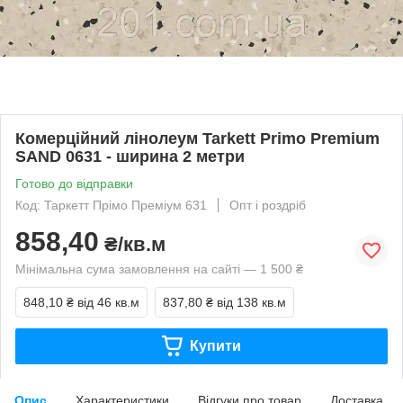
Комерційний лінолеум Tarkett Primo Premium
SAND 0631 - ширина 2 метри
Готово до відправки
Код: Таркетт Прімо Преміум 631
Опт і роздріб
858,40
₴/кв.м
Мінімальна сума замовлення на сайті — 1 500 ₴
848,10 ₴
від 46 кв.м
837,80 ₴
від 138 кв.м
Купити
Опис
Характеристики
Відгуки про товар
Доставка