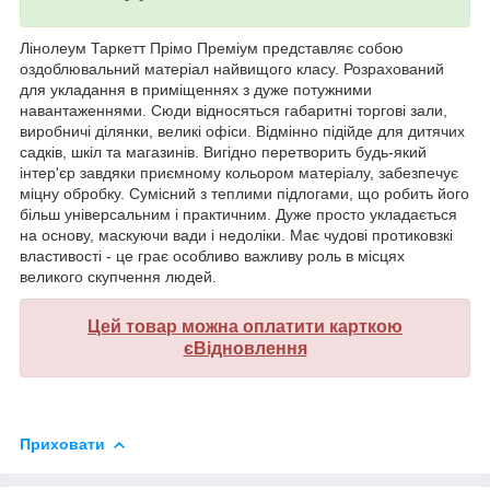
Лінолеум Таркетт Прімо Преміум представляє собою
оздоблювальний матеріал найвищого класу. Розрахований
для укладання в приміщеннях з дуже потужними
навантаженнями. Сюди відносяться габаритні торгові зали,
виробничі ділянки, великі офіси. Відмінно підійде для дитячих
садків, шкіл та магазинів. Вигідно перетворить будь-який
інтер'єр завдяки приємному кольором матеріалу, забезпечує
міцну обробку. Сумісний з теплими підлогами, що робить його
більш універсальним і практичним. Дуже просто укладається
на основу, маскуючи вади і недоліки. Має чудові протиковзкі
властивості - це грає особливо важливу роль в місцях
великого скупчення людей.
Цей товар можна оплатити карткою
єВідновлення
Приховати