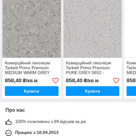
Комерційний лінолеум
Комерційний лінолеум
Коме
Tarkett Primo Premium
Tarkett Primo Premium
Tark
MEDIUM WARM GREY
PURE GREY 0652 -
MED
0600 - ширина 2 метри
ширина 2 метри
шири
858,40
858,40
858
₴/кв.м
₴/кв.м
Купити
Купити
Про нас
100% позитивних з 89 відгуків за рік
Працює з 10.04.2013