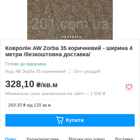
Ковролін AW Zorba 35 коричневий - ширина 4
метри /безкоштовна доставка/
Готово до відправки
Код: АВ Зорба 35 коричневий
Опт і роздріб
328,10
₴/кв.м
Мінімальна сума замовлення на сайті — 1 500 ₴
269,30 ₴
від 120 кв.м
Купити
Опис
Характеристики
Відгуки про товар
Доставка