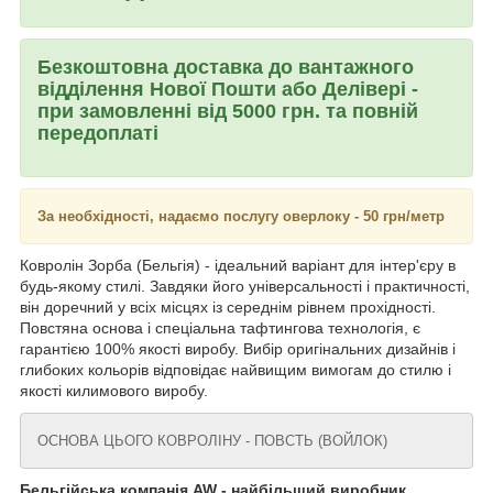
Безкоштовна доставка до вантажного
відділення Нової Пошти або Делівері -
при замовленні від 5000 грн. та повній
передоплаті
За необхідності, надаємо послугу оверлоку - 50 грн/метр
Ковролін Зорба (Бельгія) - ідеальний варіант для інтер'єру в
будь-якому стилі. Завдяки його універсальності і практичності,
він доречний у всіх місцях із середнім рівнем прохідності.
Повстяна основа і спеціальна тафтингова технологія, є
гарантією 100% якості виробу. Вибір оригінальних дизайнів і
глибоких кольорів відповідає найвищим вимогам до стилю і
якості килимового виробу.
ОСНОВА ЦЬОГО КОВРОЛІНУ - ПОВСТЬ (ВОЙЛОК)
Бельгійська компанія AW - найбільший виробник