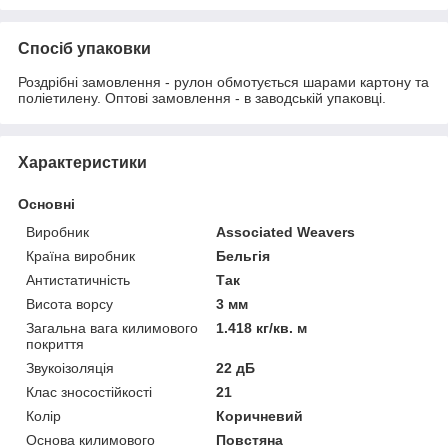
Спосіб упаковки
Роздрібні замовлення - рулон обмотується шарами картону та
поліетилену. Оптові замовлення - в заводській упаковці.
Характеристики
Основні
Виробник
Associated Weavers
Країна виробник
Бельгія
Антистатичність
Так
Висота ворсу
3 мм
Загальна вага килимового
1.418 кг/кв. м
покриття
Звукоізоляція
22 дБ
Клас зносостійкості
21
Колір
Коричневий
Основа килимового
Повстяна