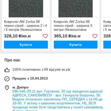
Ковролін AW Zorba 98
Ковролін AW Zorba 98
Ковр
темно-сірий - ширина 2 і 4
темно-сірий - ширина 3
світ
і 5 метрів /безкоштовна
метри /безкоштовна
і 5 
доставка/
доставка/
дост
328,10
365,10
328
₴/кв.м
₴/кв.м
Купити
Купити
Про нас
100% позитивних з 89 відгуків за рік
Працює з 10.04.2013
м. Дніпро
096-646-20-11 вул. Горленка, 20 (це юридична адреса)
АДРЕСА_САМОВИВОЗУ - вул. Генерала Безручка, 30.
Видача оплачених замовлень ПО_СЕРЕДАХ з 14-00 до
18-00. У зв'язку з широким асортиментом, НЕ_ВСЯ
продукція може бути представлена у пункті самовивозу,