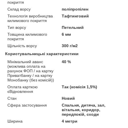
покриття
Склад ворсу
поліпропілен
Технологія виробництва
Тафтинговий
килимового покриття
Тип ворсу
Петельний
Товщина килимового
6 мм
покриття
Щільність ворсу
300 г/м2
Користувальницькі характеристики
Мінімальний аванс
40 %
(можлива оплата на
рахунок ФОП / на картку
Приватбанку / на картку
Монобанку (без комісій))
Оплата карткою
Так (комісія 1,5%)
єВідновлення
Стан
Новий
Сфера застосування
Спальня, дитяча, зал,
вітальня, коридор,
передпокій, сходи
Ширина
4 метри