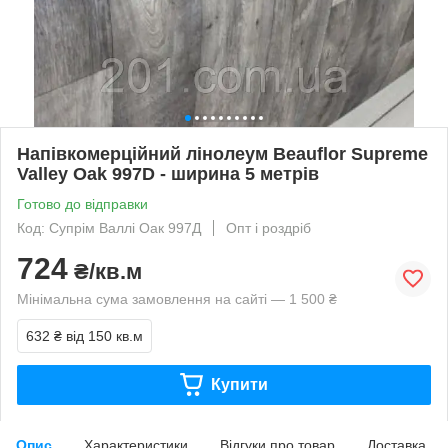
Напівкомерційний лінолеум Beauflor Supreme
Valley Oak 997D - ширина 5 метрів
Готово до відправки
Код: Супрім Валлі Оак 997Д
Опт і роздріб
724
₴/кв.м
Мінімальна сума замовлення на сайті — 1 500 ₴
632 ₴
від 150 кв.м
Купити
Опис
Характеристики
Відгуки про товар
Доставка