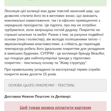
Лінолеум цієї колекції має дуже товстий захисний шар, що
дозволяє стелити його як в житлових зонах, що зазнають
максимальні навантаження, так і в офісних приміщеннях з
середньою прохідністю. Це підлога, про яку не потрібно
турбуватися, коли запрошуєш гостей додому. Покриттю не
страшні шпильки та меблі. Разом з тим, за рахунок подвійної
основи (піна і поліестер), він володіє поліпшеними тепло- і
звукоізоляційними властивостями, а стійкість до перепадів
температур робить його ідеальним покриттям для укладання
в заміських будинках. СУПРІМ - це коллекція бренду Beauflor,
що поєднує два найпопулярніші тренди у підлогових
покриттях - текстильну основу та "Живу структуру".
При правильному укладанні та експлуатації термін служби
покриття може досягти 15 років.
ОСНОВА ЦЬОГО ЛІНОЛЕУМУ - ТЕКСТИЛЬ
Доставка Новою Поштою та Делівері.
Цей товар можна оплатити карткою