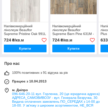
Напівкомерційний
Напівкомерційний
Напі
лінолеум Beauflor
лінолеум Beauflor
ліно
Supreme Pristine Oak 991L
Supreme Barn Pine 631M -
Plus
- ширина 5 метрів
ширина 5 метрів
2,5 
724
724
633
₴/кв.м
₴/кв.м
дост
Купити
Купити
Про нас
100% позитивних з 91 відгука за рік
Працює з 10.04.2013
м. Дніпро
096-646-20-11 вул. Горленка, 20 (це юридична адреса)
АДРЕСА_САМОВИВОЗУ - вул. Генерала Безручка, 30.
Видача оплачених замовлень ПО_СЕРЕДАХ з 14-00 до
18-00. У зв'язку з широким асортиментом, НЕ_ВСЯ