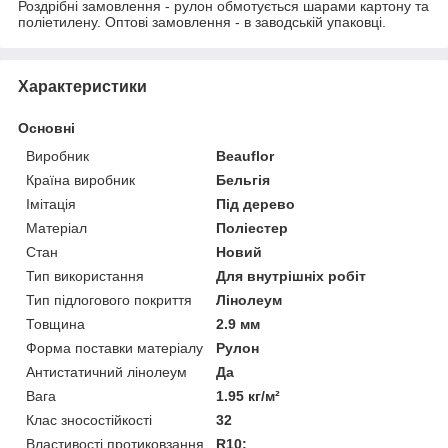
Роздрібні замовлення - рулон обмотується шарами картону та
поліетилену. Оптові замовлення - в заводській упаковці.
Характеристики
Основні
Виробник
Beauflor
Країна виробник
Бельгія
Імітація
Під дерево
Матеріал
Поліестер
Стан
Новий
Тип використання
Для внутрішніх робіт
Тип підлогового покриття
Лінолеум
Товщина
2.9 мм
Форма поставки матеріалу
Рулон
Антистатичний лінолеум
Да
Вага
1.95 кг/м²
Клас зносостійкості
32
Властивості протиковзання
R10;