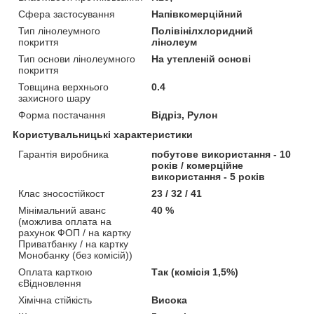
Сфера застосування
Напівкомерційний
Тип лінолеумного
Полівінілхлоридний
покриття
лінолеум
Тип основи лінолеумного
На утепленій основі
покриття
Товщина верхнього
0.4
захисного шару
Форма постачання
Відріз, Рулон
Користувальницькі характеристики
Гарантія виробника
побутове використання - 10
років / комерційне
використання - 5 років
Клас зносостійкост
23 / 32 / 41
Мінімальний аванс
40 %
(можлива оплата на
рахунок ФОП / на картку
Приватбанку / на картку
Монобанку (без комісій))
Оплата карткою
Так (комісія 1,5%)
єВідновлення
Хімічна стійкість
Висока